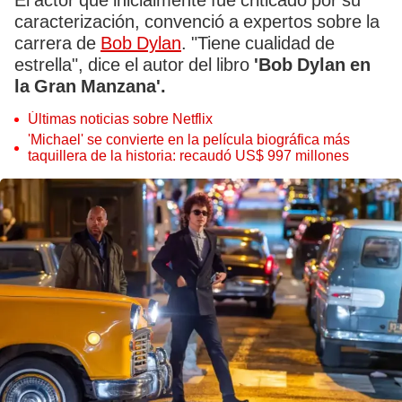
El actor que inicialmente fue criticado por su
caracterización, convenció a expertos sobre la
carrera de
Bob Dylan
. "Tiene cualidad de
estrella", dice el autor del libro
'Bob Dylan en
la Gran Manzana'.
Últimas noticias sobre Netflix
'Michael' se convierte en la película biográfica más
taquillera de la historia: recaudó US$ 997 millones