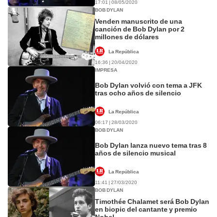
17:01 | 08/05/2020
BOB DYLAN
Venden manuscrito de una
canción de Bob Dylan por 2
millones de dólares
La República
16:36 | 20/04/2020
IMPRESA
Bob Dylan volvió con tema a JFK
tras ocho años de silencio
La República
06:17 | 28/03/2020
BOB DYLAN
Bob Dylan lanza nuevo tema tras 8
años de silencio musical
La República
11:41 | 27/03/2020
BOB DYLAN
Timothée Chalamet será Bob Dylan
en biopic del cantante y premio
Nobel