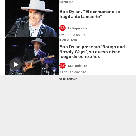
IMPRESA
Bob Dylan: “El ser humano es
frágil ante la muerte”
La República
06:10 | 20/06/2020
BOB DYLAN
Bob Dylan presentó ‘Rough and
Rowdy Ways’, su nuevo disco
luego de ocho años
La República
13:22 | 19/06/2020