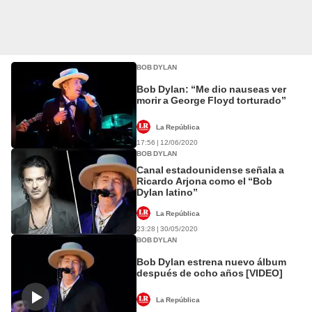
BOB DYLAN
Bob Dylan: “Me dio nauseas ver
morir a George Floyd torturado”
La República
17:56 | 12/06/2020
BOB DYLAN
Canal estadounidense señala a
Ricardo Arjona como el “Bob
Dylan latino”
La República
23:28 | 30/05/2020
BOB DYLAN
Bob Dylan estrena nuevo álbum
después de ocho años [VIDEO]
La República