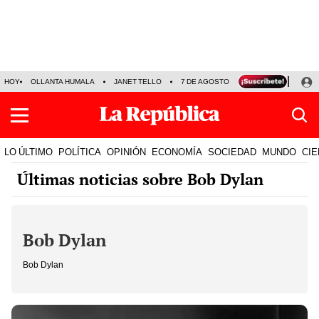
HOY
OLLANTA HUMALA
JANET TELLO
7 DE AGOSTO
TINKA RESULTADOS
LO ÚLTIMO
POLÍTICA
OPINIÓN
ECONOMÍA
SOCIEDAD
MUNDO
CIE
Últimas noticias sobre Bob Dylan
Bob Dylan
Bob Dylan