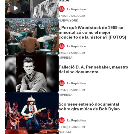
La República
17:02 | 07/01/2020
NUEVA YORK
¿Por qué Woodstock de 1969 se
inmortalizó como el mejor
concierto de la historia? [FOTOS]
La República
15:42 | 15/08/2019
IMPRESA
Falleció D. A. Pennebaker, maestro
del cine documental
La República
06:32 | 05/08/2019
IMPRESA
Scorsese estrenó documental
sobre gira mítica de Bob Dylan
La República
21:00 | 12/06/2019
NETFLIX