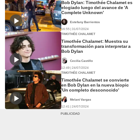
Bob Dylan: Timothée Chalamet es
elogiado luego del avance de 'A
Complete Unknown'
Estefany Barrientos
16:55 | 31/07/2024
TIMOTHÉE CHALAMET
Timothée Chalamet: Muestra su
transformación para interpretar a
Bob Dylan
Cecilia Castillo
12:49 | 24/07/2024
TIMOTHÉE CHALAMET
Timothée Chalamet se convierte
en Bob Dylan en la nueva biopic
'Un completo desconocido'
Melani Vargas
12:41 | 24/07/2024