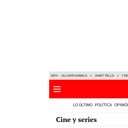
HOY
OLLANTA HUMALA
JANET TELLO
7 D
LO ÚLTIMO
POLÍTICA
OPINIÓ
Cine y series