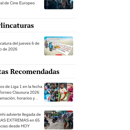
val de Cine Europeo
lincaturas
ncatura del jueves 6 de
o de 2026
tas Recomendadas
os de Liga 1 en la fecha
 Torneo Clausura 2026:
amación, horarios y
 ver
hi advierte llegada de
IAS EXTREMAS en 65
ncias desde HOY