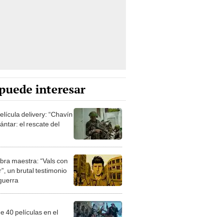
puede interesar
elícula delivery: “Chavín
ntar: el rescate del
bra maestra: “Vals con
”, un brutal testimonio
 guerra
e 40 películas en el