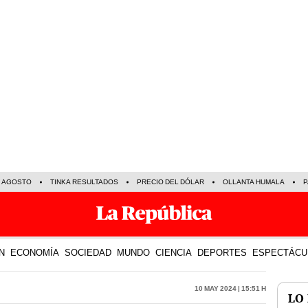
E AGOSTO
TINKA RESULTADOS
PRECIO DEL DÓLAR
OLLANTA HUMALA
P
N
ECONOMÍA
SOCIEDAD
MUNDO
CIENCIA
DEPORTES
ESPECTÁCU
10 May 2024 | 15:51 h
LO