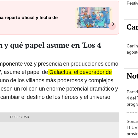
Festi
a reparto oficial y fecha de
Car
 y qué papel asume en 'Los 4
Carli
agost
 imponente voz y presencia en producciones como
', asume el papel de
Galactus, el devorador de
No
 uno de los villanos más poderosos y complejos
Ineson un rol con un enorme potencial dramático y
Partid
ambiar el destino de los héroes y el universo
4 del
progr
dónde
Senam
LLUV
provi