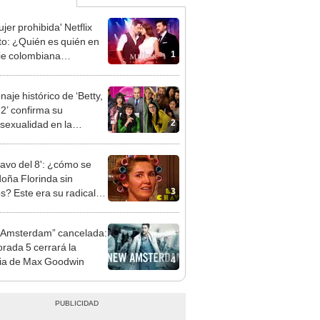
jer prohibida' Netflix
to: ¿Quién es quién en
1
rie colombiana
gonizada por Valerie
nguez?
aje histórico de ‘Betty,
 2’ confirma su
2
exualidad en la
ovela: ¿de quién se
?
havo del 8': ¿cómo se
doña Florinda sin
3
os? Este era su radical
io
Amsterdam” cancelada:
rada 5 cerrará la
4
ria de Max Goodwin