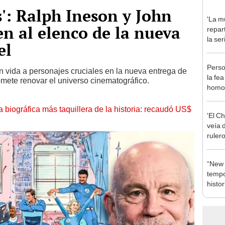
s': Ralph Ineson y John
'La mu
n al elenco de la nueva
repar
la se
el
prota
Domí
Person
 vida a personajes cruciales en la nueva entrega de
la fea
romete renovar el universo cinematográfico.
homos
telen
trata
la biográfica más taquillera de la historia: recaudó US$
'El C
veía 
ruler
camb
“New 
tempo
histo