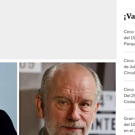
¡Va
Circo 
del 15
Parqu
Migue
Circo
de Jul
Círcul
Circo
Del 2
Costa
Gran 
del 10
en el