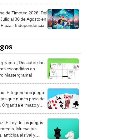
sa de Timoteo 2026: Del
Julio al 30 de Agosto en
Plaza - Independencia
egos
rgrama: ¡Descubre las
ras escondidas en
ro Mastergrama!
rio: El legendario juego
rtas que nunca pasa de
 Organiza el mazo y
stra tu habilidad.
z: El rey de los juegos
trategia. Mueve tus
, anticipa al rival y