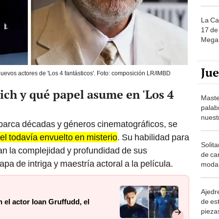
La Ca
17 de 
Mega 
Ju
uevos actores de 'Los 4 fantásticos'. Foto: composición LR/IMBD
ich y qué papel asume en 'Los 4
Maste
palab
nuest
abarca décadas y géneros cinematográficos, se
l todavía envuelto en misterio
. Su habilidad para
Solita
an la complejidad y profundidad de sus
de ca
a de intriga y maestría actoral a la película.
moda.
demue
Ajedre
de es
 el actor Ioan Gruffudd, el
piezas