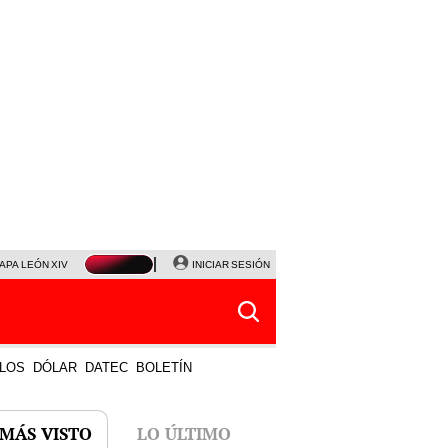
APA LEÓN XIV
NALDY SALDAÑA
INICIAR SESIÓN
LA BELLA LUZ
MAGALY MEDINA
HORÓS
LOS
DÓLAR
DATEC
BOLETÍN
 MÁS VISTO
LO ÚLTIMO