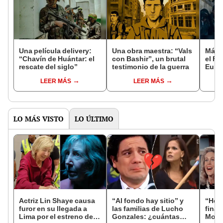
Una película delivery:
Una obra maestra: “Vals
Más d
“Chavín de Huántar: el
con Bashir”, un brutal
el Fe
rescate del siglo”
testimonio de la guerra
Euro
LEER MÁS
LEER MÁS
LO MÁS VISTO
LO ÚLTIMO
Actriz Lin Shaye causa
“Al fondo hay sitio” y
“Hech
furor en su llegada a
las familias de Lucho
final
Lima por el estreno de
Gonzales: ¿cuántas
Mont