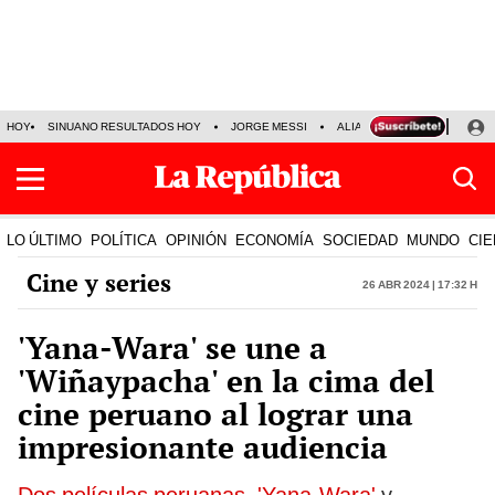
HOY
SINUANO RESULTADOS HOY
JORGE MESSI
ALIANZA LIMA VS SPORT BO
LO ÚLTIMO
POLÍTICA
OPINIÓN
ECONOMÍA
SOCIEDAD
MUNDO
CIE
Cine y series
26 Abr 2024 | 17:32 h
'Yana-Wara' se une a
'Wiñaypacha' en la cima del
cine peruano al lograr una
impresionante audiencia