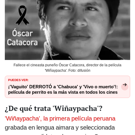
Fallece el cineasta puneño Óscar Catacora, director de la película
'Wiñaypacha'. Foto: difusión
PUEDES VER:
¡'Vaguito' DERROTÓ a 'Chabuca' y 'Vivo o muerto'!:
película de perrito es la más vista en todos los cines
¿De qué trata 'Wiñaypacha'?
'Wiñaypacha', la primera película peruana
grabada en lengua aimara y seleccionada