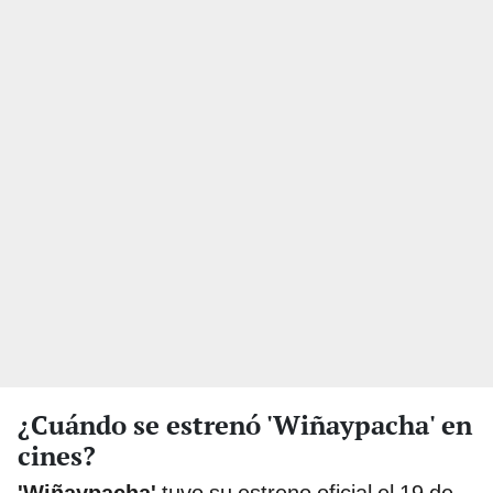
¿Cuándo se estrenó 'Wiñaypacha' en
cines?
'Wiñaypacha'
tuvo su estreno oficial el 19 de