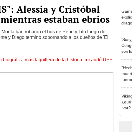
S": Alessia y Cristóbal
Game 
 mientras estaban ebrios
explic
drago
cómo 
os Montalbán robaron el bus de Pepe y Tito luego de
Viser
ente y Diego terminó sobornando a los dueños de 'El
'Susy
Congr
son l
en la
la biográfica más taquillera de la historia: recaudó US$
“Hech
muert
fuero
Viking
¿qué 
Ivar?