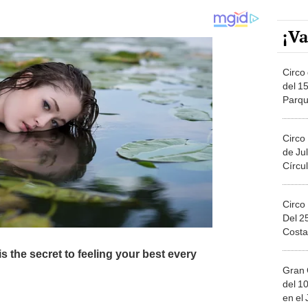
¡Va
Circo 
del 15
Parqu
Migue
Circo
de Jul
Círcul
Circo
Del 2
Costa
Gran 
del 10
en el