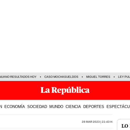
NUANO RESULTADOS HOY
CASO MOCHASUELDOS
MIGUEL TORRES
LEY PU
N
ECONOMÍA
SOCIEDAD
MUNDO
CIENCIA
DEPORTES
ESPECTÁCU
28 Mar 2023 | 21:43 h
LO