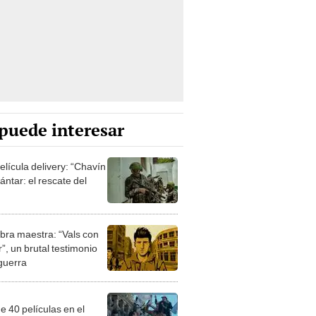
puede interesar
elícula delivery: “Chavín
ntar: el rescate del
bra maestra: “Vals con
”, un brutal testimonio
 guerra
e 40 películas en el