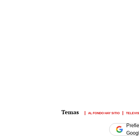
AL FONDO HAY SITIO
TELEVI
Prefi
Goog