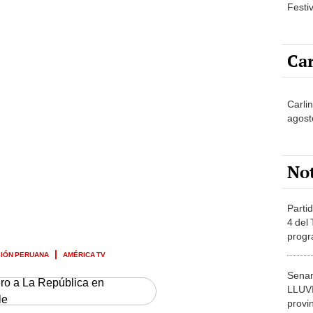
Festi
Car
Carli
agost
No
Partid
4 del
progr
dónde
SIÓN PERUANA
AMÉRICA TV
Senam
ero a La República en
LLUV
le
provi