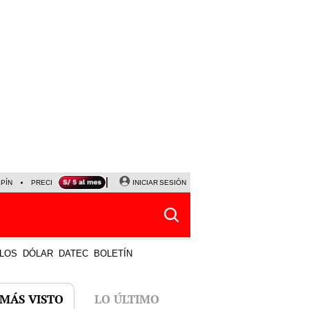
LPÍN
PRECIO DEL DÓLAR
CORTE DE LUZ
INICIAR SESIÓN
VIERNES 7 DE AGOSTO
ALBER
LOS
DÓLAR
DATEC
BOLETÍN
 MÁS VISTO
LO ÚLTIMO