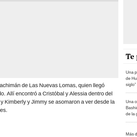
Te 
Una p
de Huá
siglo”
l wachimán de Las Nuevas Lomas, quien llegó
o. Allí encontró a Cristóbal y Alessia dentro del
, y Kimberly y Jimmy se asomaron a ver desde la
Una o
Bashir
es.
de la
Más d