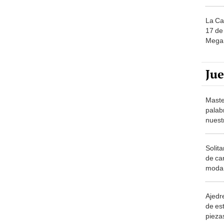
La Ca
17 de 
Mega 
Ju
Maste
palab
nuest
Solita
de ca
moda.
demue
Ajedre
de es
piezas