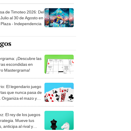
sa de Timoteo 2026: Del
Julio al 30 de Agosto en
Plaza - Independencia
egos
rgrama: ¡Descubre las
ras escondidas en
ro Mastergrama!
rio: El legendario juego
rtas que nunca pasa de
 Organiza el mazo y
stra tu habilidad.
z: El rey de los juegos
trategia. Mueve tus
, anticipa al rival y