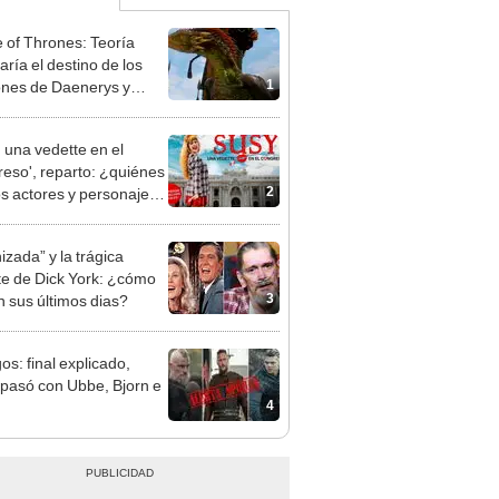
of Thrones: Teoría
aría el destino de los
1
nes de Daenerys y
morirían Rhaegal,
ion y Drogon
, una vedette en el
eso', reparto: ¿quiénes
2
os actores y personajes
 película de Susy Díaz?
izada” y la trágica
e de Dick York: ¿cómo
3
n sus últimos dias?
os: final explicado,
pasó con Ubbe, Bjorn e
4