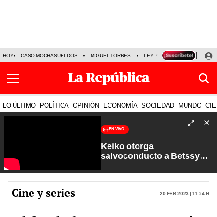
HOY
CASO MOCHASUELDOS
MIGUEL TORRES
LEY PULPÍN
PRECIO DEL
LO ÚLTIMO
POLÍTICA
OPINIÓN
ECONOMÍA
SOCIEDAD
MUNDO
CIE
EN VIVO
Keiko otorga
salvoconducto a Betssy
Chávez y renuevan
Petroperú | Sin Guion con
Rosa María Palacios
Cine y series
20 Feb 2023 | 11:24 h