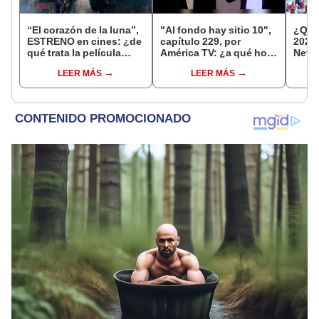
“El corazón de la luna”,
"Al fondo hay sitio 10",
¿Qué
ESTRENO en cines: ¿de
capítulo 229, por
2026
qué trata la película
América TV: ¿a qué hora
Netfl
peruana precandidata al
y dónde ver GRATIS la
Prime
LEER MÁS
LEER MÁS
Oscar?
serie?