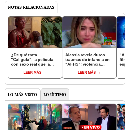
NOTAS RELACIONADAS
¿De qué trata
Alessia revela duros
“Ant 
"Calígula", la película
traumas de infancia en
film 
con sexo real que la
"AFHS": violencia
espa
crítica llamó
familiar afectó su niñez
¿dón
LEER MÁS
LEER MÁS
"nauseabunda"?
"Qua
STR
LO MÁS VISTO
LO ÚLTIMO