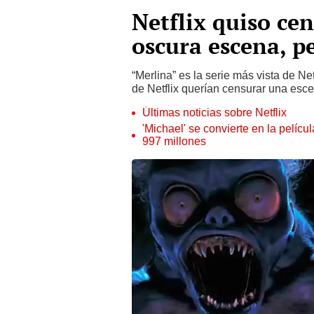
Netflix quiso ce
oscura escena, p
“Merlina” es la serie más vista de Net
de Netflix querían censurar una esce
Últimas noticias sobre Netflix
'Michael' se convierte en la pelícu
997 millones