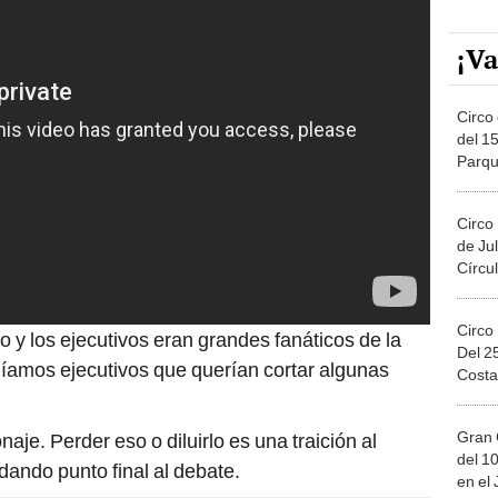
¡Va
Circo 
del 15
Parqu
Migue
Circo
de Jul
Círcul
Circo
o y los ejecutivos eran grandes fanáticos de la
Del 2
níamos ejecutivos que querían cortar algunas
Costa
Gran 
naje. Perder eso o diluirlo es una traición al
del 10
 dando punto final al debate.
en el