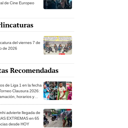
val de Cine Europeo
lincaturas
catura del viernes 7 de
o de 2026
tas Recomendadas
os de Liga 1 en la fecha
 Torneo Clausura 2026:
amación, horarios y
 ver
hi advierte llegada de
IAS EXTREMAS en 65
ncias desde HOY