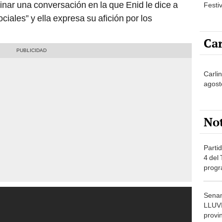
minar una conversación en la que Enid le dice a
Festi
ciales” y ella expresa su afición por los
Car
Carlin
agost
No
Partid
4 del
progr
dónde
Senam
LLUV
provi