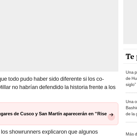
Te 
Una p
ue todo pudo haber sido diferente si los co-
de Huá
siglo”
llar no habrían defendido la historia frente a los
Una o
Bashir
ugares de Cusco y San Martín aparecerán en “Rise
de la
, los showrunners explicaron que algunos
Más d