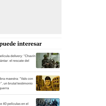
puede interesar
elícula delivery: “Chavín
ntar: el rescate del
bra maestra: “Vals con
”, un brutal testimonio
 guerra
e 40 películas en el