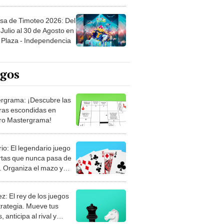
sa de Timoteo 2026: Del
Julio al 30 de Agosto en
Plaza - Independencia
egos
rgrama: ¡Descubre las
ras escondidas en
ro Mastergrama!
rio: El legendario juego
rtas que nunca pasa de
 Organiza el mazo y
stra tu habilidad.
z: El rey de los juegos
trategia. Mueve tus
, anticipa al rival y