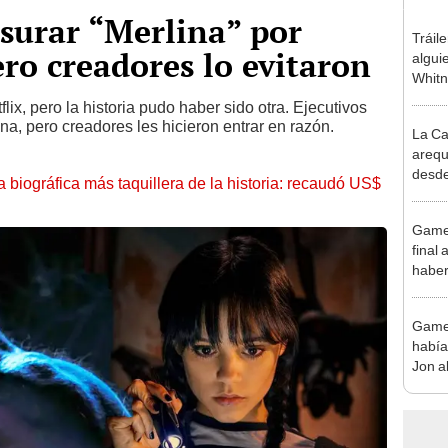
nsurar “Merlina” por
Tráile
ero creadores lo evitaron
alguie
Whitn
flix, pero la historia pudo haber sido otra. Ejecutivos
na, pero creadores les hicieron entrar en razón.
La Ca
arequ
desde
la biográfica más taquillera de la historia: recaudó US$
Game 
final 
haber
Game 
había
Jon a