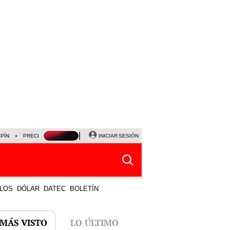
LPÍN
PRECIO DEL DÓLAR
CORTE DE LUZ
INICIAR SESIÓN
VIERNES 7 DE AGOSTO
ALBER
LOS
DÓLAR
DATEC
BOLETÍN
 MÁS VISTO
LO ÚLTIMO