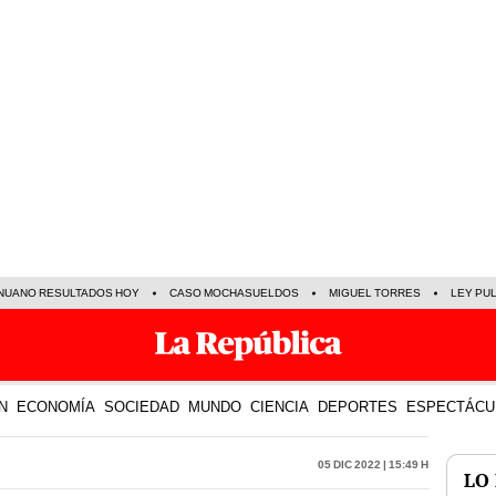
NUANO RESULTADOS HOY
CASO MOCHASUELDOS
MIGUEL TORRES
LEY PU
N
ECONOMÍA
SOCIEDAD
MUNDO
CIENCIA
DEPORTES
ESPECTÁCU
05 Dic 2022 | 15:49 h
LO