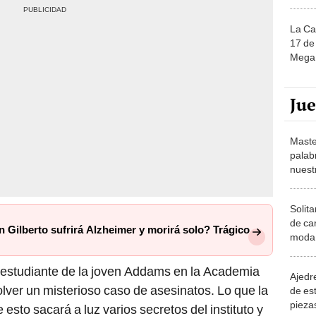
La Ca
17 de 
Mega 
Ju
Maste
palab
nuest
Solita
de ca
n Gilberto sufrirá Alzheimer y morirá solo? Trágico
moda.
demue
e estudiante de la joven Addams en la Academia
Ajedre
lver un misterioso caso de asesinatos. Lo que la
de es
piezas
esto sacará a luz varios secretos del instituto y