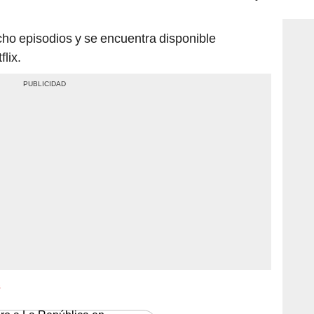
consi
ocho episodios y se encuentra disponible
lix.
S