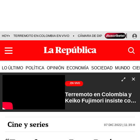
HOY
TERREMOTO EN COLOMBIA EN VIVO
CÁMARA DE DIPUTADOS
PRECIO D
LO ÚLTIMO
POLÍTICA
OPINIÓN
ECONOMÍA
SOCIEDAD
MUNDO
CIE
EN VIVO
Terremoto en Colombia y
Keiko Fujimori insiste con
los feriados | Que No Se Te
Olvide con Carlos Cornejo
Cine y series
07 Dic 2022 | 11:35 h