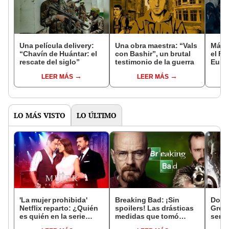
Una película delivery:
Una obra maestra: “Vals
Más d
“Chavín de Huántar: el
con Bashir”, un brutal
el Fe
rescate del siglo”
testimonio de la guerra
Euro
LEER MÁS
LEER MÁS
LO MÁS VISTO
LO ÚLTIMO
'La mujer prohibida'
Breaking Bad: ¡Sin
Docto
Netflix reparto: ¿Quién
spoilers! Las drásticas
Gree
es quién en la serie
medidas que tomó
será 
colombiana
Netflix para evitar
secu