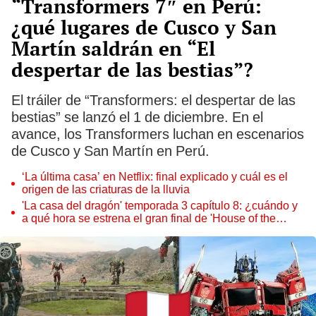
“Transformers 7″ en Perú:
¿qué lugares de Cusco y San
Martín saldrán en “El
despertar de las bestias”?
El tráiler de “Transformers: el despertar de las
bestias” se lanzó el 1 de diciembre. En el
avance, los Transformers luchan en escenarios
de Cusco y San Martín en Perú.
‘La última casa’ en Netflix: final explicado y cuál es el
origen de las criaturas de la lluvia
'La casa del dragón' temporada 3 capítulo 8: ¿cuándo y
a qué hora se estrena el gran final de 'House of the
dragon'?