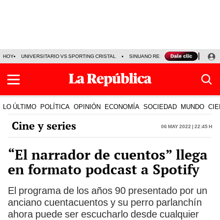
HOY
UNIVERSITARIO VS SPORTING CRISTAL
SINUANO RESULTADOS HOY
CA
LO ÚLTIMO
POLÍTICA
OPINIÓN
ECONOMÍA
SOCIEDAD
MUNDO
CIE
Cine y series
06 May 2022 | 22:45 h
“El narrador de cuentos” llega
en formato podcast a Spotify
El programa de los años 90 presentado por un
anciano cuentacuentos y su perro parlanchín
ahora puede ser escucharlo desde cualquier