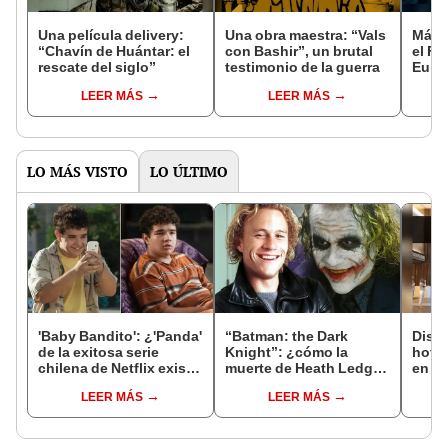
Una película delivery:
Una obra maestra: “Vals
Más d
“Chavín de Huántar: el
con Bashir”, un brutal
el Fe
rescate del siglo”
testimonio de la guerra
Euro
LEER MÁS
LEER MÁS
LO MÁS VISTO
LO ÚLTIMO
'Baby Bandito': ¿'Panda'
“Batman: the Dark
Disne
de la exitosa serie
Knight”: ¿cómo la
hotel
chilena de Netflix existe
muerte de Heath Ledger
en u
en la vida real?
se relacionaría con el
LEER MÁS
LEER MÁS
Joker?