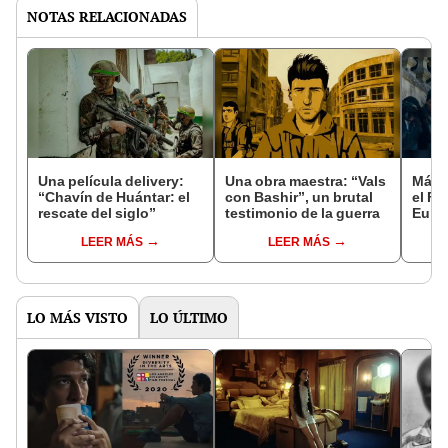
NOTAS RELACIONADAS
Una película delivery:
Una obra maestra: “Vals
Más d
“Chavín de Huántar: el
con Bashir”, un brutal
el Fe
rescate del siglo”
testimonio de la guerra
Euro
LEER MÁS
LEER MÁS
LO MÁS VISTO
LO ÚLTIMO