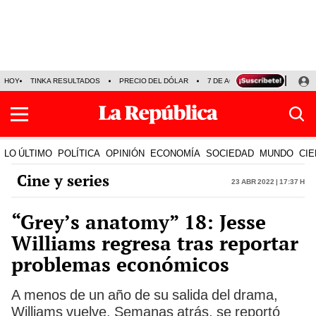
HOY
TINKA RESULTADOS
PRECIO DEL DÓLAR
7 DE AGOSTO
OLLANTA H
LO ÚLTIMO
POLÍTICA
OPINIÓN
ECONOMÍA
SOCIEDAD
MUNDO
CIE
Cine y series
23 Abr 2022 | 17:37 h
“Grey’s anatomy” 18: Jesse
Williams regresa tras reportar
problemas económicos
A menos de un año de su salida del drama,
Williams vuelve. Semanas atrás, se reportó