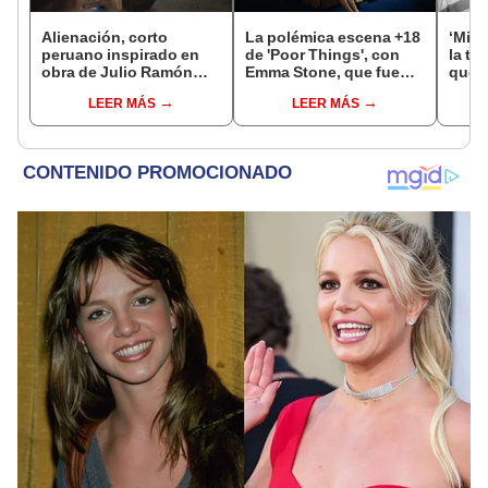
Alienación, corto
La polémica escena +18
‘Mila
peruano inspirado en
de 'Poor Things', con
la tr
obra de Julio Ramón
Emma Stone, que fue
que i
Ribeyro, gana premio en
censurada en Reino
pelíc
LEER MÁS
LEER MÁS
EE. UU.
Unido
cine