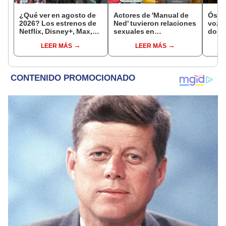
¿Qué ver en agosto de
Actores de 'Manual de
Óscar
2026? Los estrenos de
Ned' tuvieron relaciones
voz: 
Netflix, Disney+, Max,
sexuales en
dobla
Prime Video y Apple TV+
grabaciones de la serie
quier
LEER MÁS
LEER MÁS