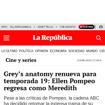
HOY
OLLANTA HUMALA
JANET TELLO
7 DE AGOSTO
TINKA RESULTADOS
LO ÚLTIMO
POLÍTICA
OPINIÓN
ECONOMÍA
SOCIEDAD
MUNDO
CIE
Cine y series
10 Ene 2022 | 17:48 h
Grey’s anatomy renueva para
temporada 19: Ellen Pompeo
regresa como Meredith
Pese a las críticas de Pompeo, la cadena ABC
ha decidido retomar la extensa trama de su