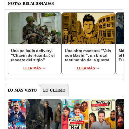
NOTAS RELACIONADAS
Una película delivery:
Una obra maestra: “Vals
Más d
“Chavín de Huántar: el
con Bashir”, un brutal
el Fe
rescate del siglo”
testimonio de la guerra
Euro
LEER MÁS
LEER MÁS
LO MÁS VISTO
LO ÚLTIMO