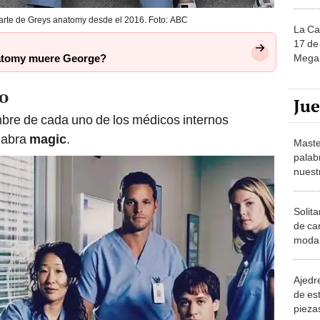
parte de Greys anatomy desde el 2016. Foto: ABC
La Ca
17 de 
Mega 
atomy muere George?
so
Ju
mbre de cada uno de los médicos internos
alabra
magic
.
Maste
palab
nuest
Solita
de ca
moda.
demue
Ajedre
de es
piezas