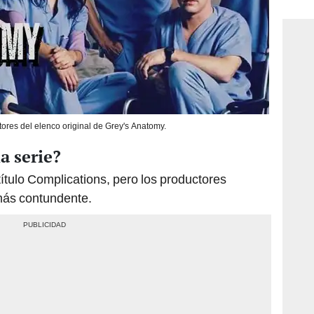
consi
tores del elenco original de Grey's Anatomy.
a serie?
 título Complications, pero los productores
 más contundente.