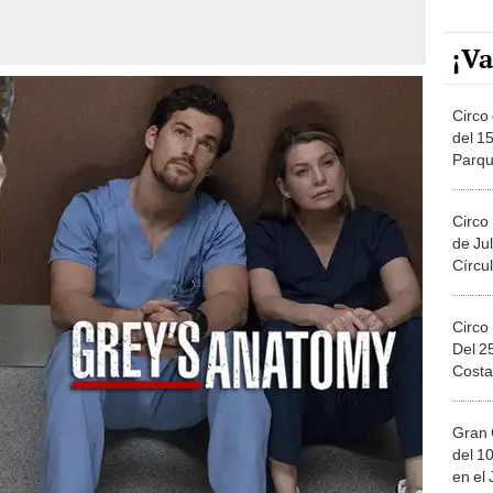
¡Va
Circo 
del 15
Parqu
Migue
Circo
de Jul
Círcul
Circo
Del 2
Costa
Gran 
del 10
en el