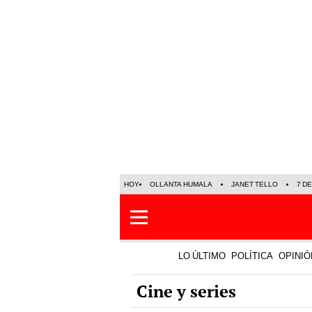
HOY
OLLANTA HUMALA
JANET TELLO
7 D
LO ÚLTIMO
POLÍTICA
OPINIÓ
Cine y series