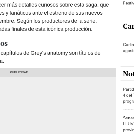
Festi
er más detalles curiosos sobre esta saga, que
s y fanáticos ante el estreno de sus nuevos
iembre. Según los productores de la serie,
Car
das finales de esta icónica producción.
los
Carli
agost
capítulos de Grey’s anatomy son títulos de
a.
No
Partid
4 del
progr
dónde
Senam
LLUV
provi