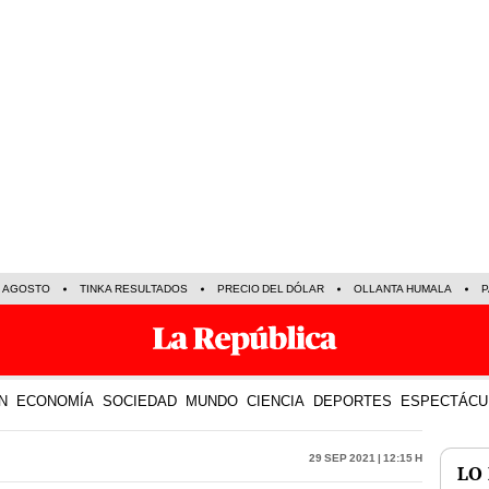
E AGOSTO
TINKA RESULTADOS
PRECIO DEL DÓLAR
OLLANTA HUMALA
P
N
ECONOMÍA
SOCIEDAD
MUNDO
CIENCIA
DEPORTES
ESPECTÁCU
29 Sep 2021 | 12:15 h
LO