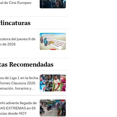
val de Cine Europeo
lincaturas
ncatura del jueves 6 de
o de 2026
tas Recomendadas
os de Liga 1 en la fecha
 Torneo Clausura 2026:
amación, horarios y
 ver
hi advierte llegada de
IAS EXTREMAS en 65
ncias desde HOY