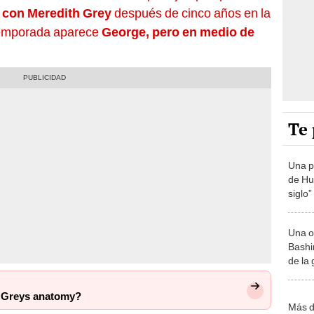
 con Meredith Grey
después de cinco años en la
emporada aparece
George, pero en medio de
Te 
Una p
de Huá
siglo”
Una o
Bashir
de la
 Greys anatomy?
Más d