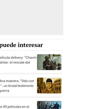
puede interesar
elícula delivery: “Chavín
ntar: el rescate del
bra maestra: “Vals con
”, un brutal testimonio
 guerra
e 40 películas en el