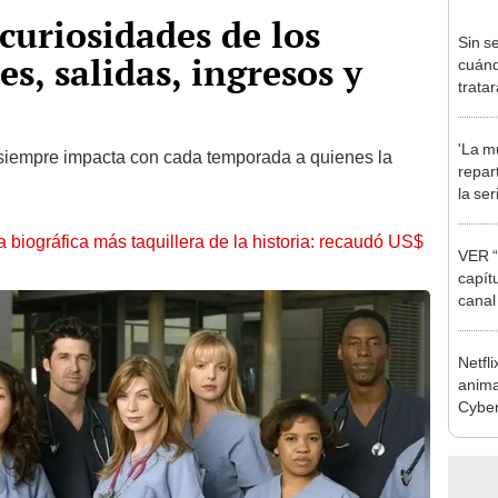
curiosidades de los
Sin s
es, salidas, ingresos y
cuánd
trata
perso
nueva
'La mu
en T
 siempre impacta con cada temporada a quienes la
repar
la se
prota
Domí
la biográfica más taquillera de la historia: recaudó US$
VER “E
capít
canal
de T
Netfli
anim