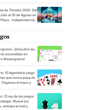
sa de Timoteo 2026: Del
Julio al 30 de Agosto en
Plaza - Independencia
egos
rgrama: ¡Descubre las
ras escondidas en
ro Mastergrama!
rio: El legendario juego
rtas que nunca pasa de
 Organiza el mazo y
stra tu habilidad.
z: El rey de los juegos
trategia. Mueve tus
, anticipa al rival y