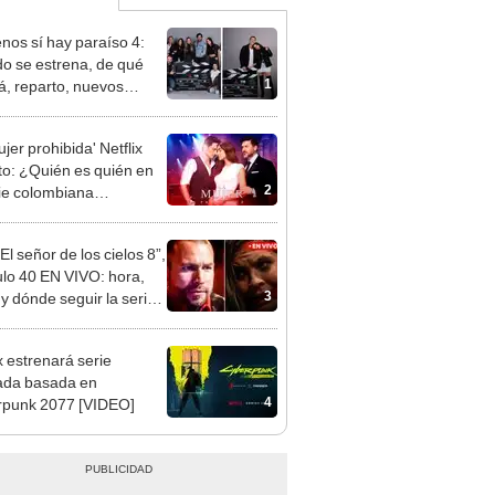
enos sí hay paraíso 4:
o se estrena, de qué
1
rá, reparto, nuevos
najes y todo sobre la
 temporada de la serie
jer prohibida' Netflix
elemundo
to: ¿Quién es quién en
2
rie colombiana
gonizada por Valerie
nguez?
l señor de los cielos 8”,
ulo 40 EN VIVO: hora,
3
 y dónde seguir la serie
elemundo
x estrenará serie
ada basada en
4
Cyberpunk 2077 [VIDEO]