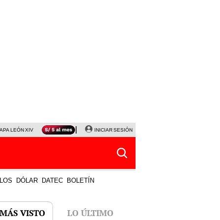
APA LEÓN XIV
NALDY SALDAÑA
INICIAR SESIÓN
LA BELLA LUZ
MAGALY MEDINA
HORÓS
LOS
DÓLAR
DATEC
BOLETÍN
 MÁS VISTO
LO ÚLTIMO