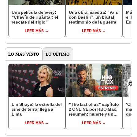
Una película delivery:
Una obra maestra: “Vals
Más d
“Chavín de Huántar: el
con Bashir”, un brutal
el Fe
rescate del siglo”
testimonio de la guerra
Euro
LEER MÁS
LEER MÁS
LO MÁS VISTO
LO ÚLTIMO
Lin Shaye: la estrella del
“The last of us” capítulo
‘Cha
cine de terror llega a
2 ONLINE por HBO Max,
mang
Lima
resumen: muerte y una
qué 
nueva misión
puede
LEER MÁS
LEER MÁS
capí