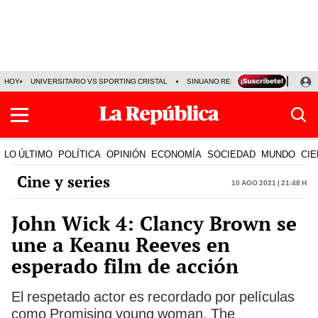
HOY
UNIVERSITARIO VS SPORTING CRISTAL
SINUANO RESULTADOS HOY
CA
LO ÚLTIMO
POLÍTICA
OPINIÓN
ECONOMÍA
SOCIEDAD
MUNDO
CIE
Cine y series
10 Ago 2021 | 21:48 h
John Wick 4: Clancy Brown se
une a Keanu Reeves en
esperado film de acción
El respetado actor es recordado por películas
como Promising young woman, The