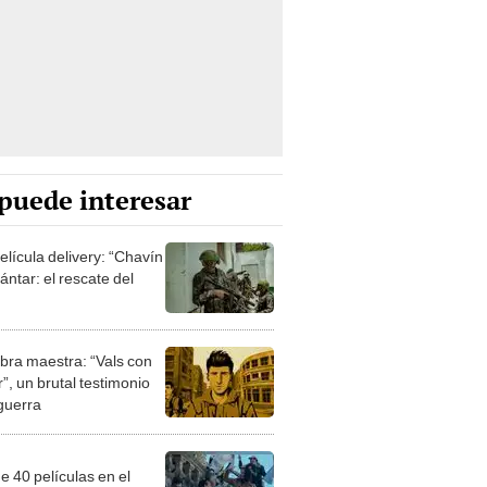
puede interesar
elícula delivery: “Chavín
ntar: el rescate del
bra maestra: “Vals con
”, un brutal testimonio
 guerra
e 40 películas en el