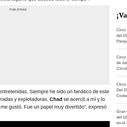
¡Va
Circo 
del 15
Parqu
Migue
Circo
de Jul
Círcul
Circo
Del 2
entretenidas. Siempre he sido un fanático de este
Costa
eradas y explotadoras.
Chad
se acercó a mí y lo
 me gustó. Fue un papel muy divertido”, expresó
Gran 
del 10
en el