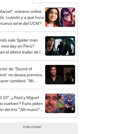
Marvel”, estreno online:
e, cuándo y a qué hora
1
a nueva serie del UCM?
do sale Spider man
 new day en Perú?
2
n el último trailer de la
ula a pocos días de su
no
ctor de ‘Sound of
om’ no desea premios,
3
hacer cambios: “Mi
 es salvar una vida”
 10": ¿Raúl y Miguel
io vuelven? Fans piden
4
n del trío "¡Mi muiro!"
EO]