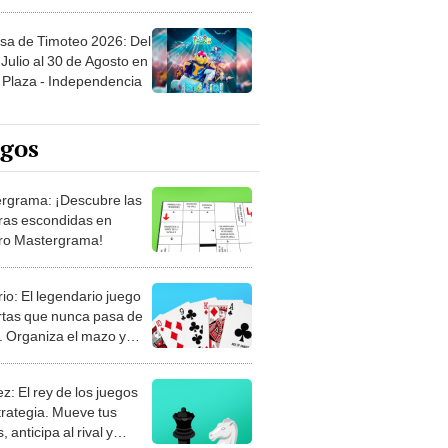
sa de Timoteo 2026: Del
Julio al 30 de Agosto en
Plaza - Independencia
egos
rgrama: ¡Descubre las
ras escondidas en
ro Mastergrama!
rio: El legendario juego
rtas que nunca pasa de
 Organiza el mazo y
stra tu habilidad.
z: El rey de los juegos
trategia. Mueve tus
, anticipa al rival y