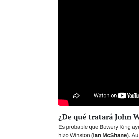
¿De qué tratará John 
Es probable que Bowery King ayud
hizo Winston (
Ian McShane
). A