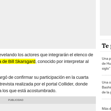
Te 
evelando los actores que integrarán el elenco de
Una p
la de Bill Skarsgard
, conocido por interpretar al
de Huá
siglo”
rgó de confirmar su participación en la cuarta
Una o
trevista realizada por el portal Collider, donde
Bashir
 a los que está acostumbrado.
de la
Más d