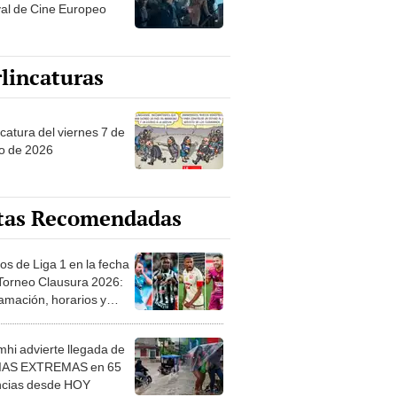
val de Cine Europeo
lincaturas
catura del viernes 7 de
o de 2026
tas Recomendadas
os de Liga 1 en la fecha
 Torneo Clausura 2026:
amación, horarios y
 ver
hi advierte llegada de
IAS EXTREMAS en 65
ncias desde HOY