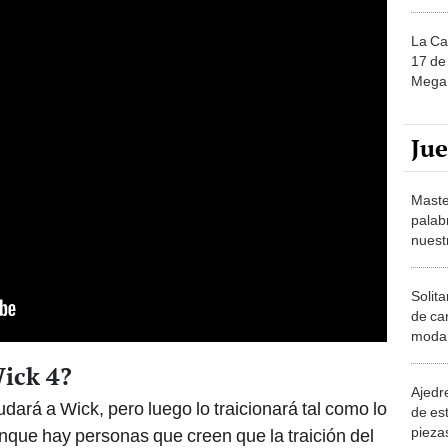
La Ca
17 de 
Mega 
Ju
Maste
palab
nuest
Solita
de ca
moda.
demue
Wick 4?
Ajedre
ará a Wick, pero luego lo traicionará tal como lo
de es
piezas
unque hay personas que creen que la traición del