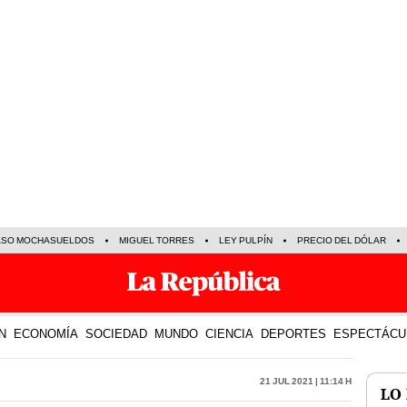
ASO MOCHASUELDOS
MIGUEL TORRES
LEY PULPÍN
PRECIO DEL DÓLAR
N
ECONOMÍA
SOCIEDAD
MUNDO
CIENCIA
DEPORTES
ESPECTÁCU
21 Jul 2021 | 11:14 h
LO