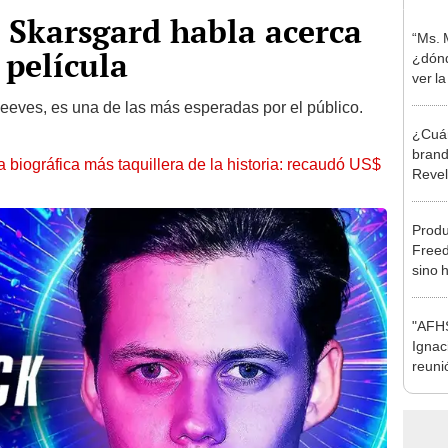
l Skarsgard habla acerca
“Ms. 
 película
¿dónd
ver l
eeves, es una de las más esperadas por el público.
¿Cuán
brand
la biográfica más taquillera de la historia: recaudó US$
Revela
pelíc
estre
Produ
Freed
sino 
Oscar
"AFHS
Ignac
reunió
[VID