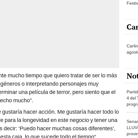
Festi
Car
Carlin
agost
No
nte mucho tiempo que quiero tratar de ser lo más
o géneros o interpretando personajes muy
rminar una película de terror, pero siento que el
Partid
4 del
 hecho mucho”.
progr
dónde
gustaría hacer acción. Me gustaría hacer todo lo
ve para la longevidad en este negocio y tener una
Senam
LLUV
es decir: ‘Puedo hacer muchas cosas diferentes’,
provi
esta caja, lo que sucede todo el tiempo“.