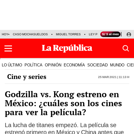
HOY
CASO MOCHASUELDOS
MIGUEL TORRES
LEY PULPÍN
PRECIO DEL
LO ÚLTIMO
POLÍTICA
OPINIÓN
ECONOMÍA
SOCIEDAD
MUNDO
CIE
Cine y series
25 Mar 2021 | 11:13 h
Godzilla vs. Kong estreno en
México: ¿cuáles son los cines
para ver la película?
La lucha de titanes empezó. La película se
estrenó primero en México y China antes que