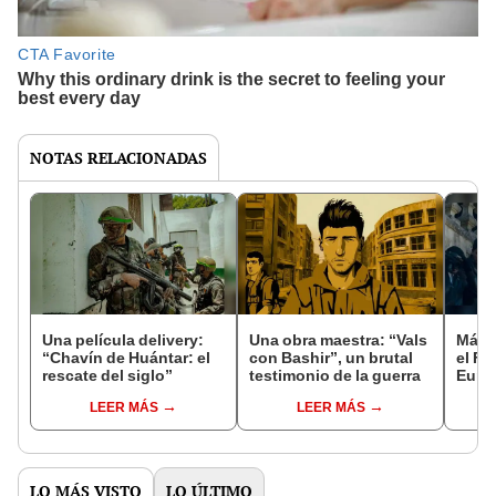
NOTAS RELACIONADAS
Una película delivery:
Una obra maestra: “Vals
Más d
“Chavín de Huántar: el
con Bashir”, un brutal
el Fe
rescate del siglo”
testimonio de la guerra
Euro
LEER MÁS
LEER MÁS
LO MÁS VISTO
LO ÚLTIMO