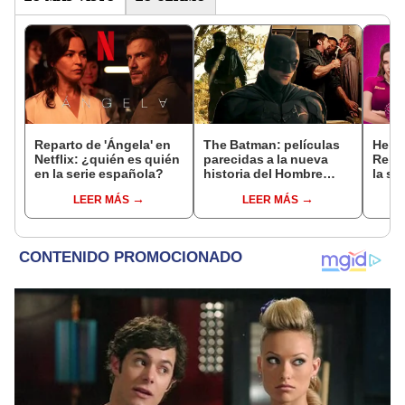
Reparto de 'Ángela' en
The Batman: películas
Hered
Netflix: ¿quién es quién
parecidas a la nueva
Reina
en la serie española?
historia del Hombre
la se
Murciélago
subtí
LEER MÁS
LEER MÁS