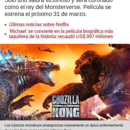
Solo uno saldrá victorioso y será coronado
como el rey del Monsterverse. Película se
estrena el próximo 31 de marzo.
Últimas noticias sobre Netflix
'Michael' se convierte en la película biográfica más
taquillera de la historia: recaudó US$ 997 millones
Los icónicos monstruos protagonizan nuevamente un épico enfrentamiento