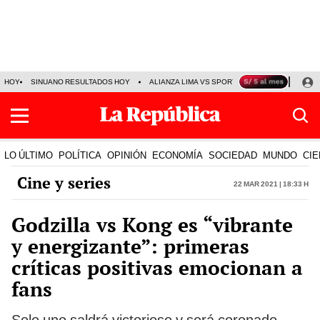
HOY
SINUANO RESULTADOS HOY
ALIANZA LIMA VS SPORT BOYS
JORGE MES
LO ÚLTIMO
POLÍTICA
OPINIÓN
ECONOMÍA
SOCIEDAD
MUNDO
CIE
Cine y series
22 Mar 2021 | 18:33 h
Godzilla vs Kong es “vibrante
y energizante”: primeras
críticas positivas emocionan a
fans