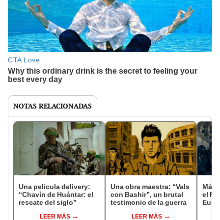
NOTAS RELACIONADAS
Una película delivery:
Una obra maestra: “Vals
Más d
“Chavín de Huántar: el
con Bashir”, un brutal
el Fe
rescate del siglo”
testimonio de la guerra
Euro
LEER MÁS
LEER MÁS