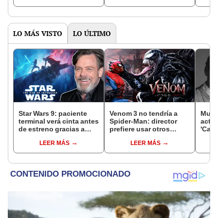
LO MÁS VISTO
LO ÚLTIMO
Star Wars 9: paciente
Venom 3 no tendría a
Muere
terminal verá cinta antes
Spider-Man: director
actor
de estreno gracias a
prefiere usar otros
'Canc
Mark Hamill y Disney
supervillanos
Stree
LEER MÁS
LEER MÁS