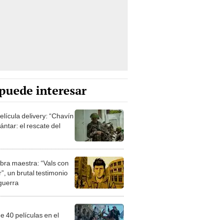
puede interesar
elícula delivery: “Chavín
ntar: el rescate del
bra maestra: “Vals con
”, un brutal testimonio
 guerra
e 40 películas en el