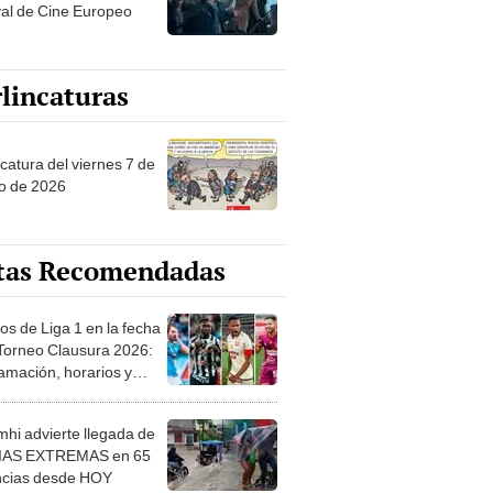
val de Cine Europeo
lincaturas
catura del viernes 7 de
o de 2026
tas Recomendadas
os de Liga 1 en la fecha
 Torneo Clausura 2026:
amación, horarios y
 ver
hi advierte llegada de
IAS EXTREMAS en 65
ncias desde HOY