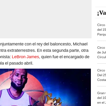
¡Va
Circo 
del 15
Parqu
Migue
njuntamente con el rey del baloncesto, Michael
Circo
tra extraterrestres. En esta segunda parte, otra
de Jul
onista:
LeBron James
, quien fue el encargado de
Círcul
ula el pasado abril.
Circo
Del 2
Costa
Gran 
del 10
en el