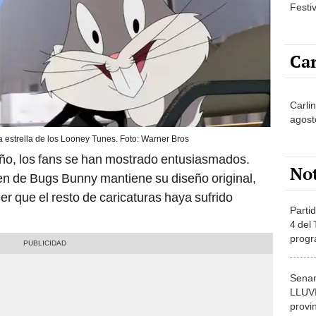
Festi
Car
Carlin
agost
 estrella de los Looney Tunes. Foto: Warner Bros
eño, los fans se han mostrado entusiasmados.
No
n de Bugs Bunny mantiene su diseño original,
er que el resto de caricaturas haya sufrido
Partid
4 del
progr
dónde
Senam
LLUV
provi