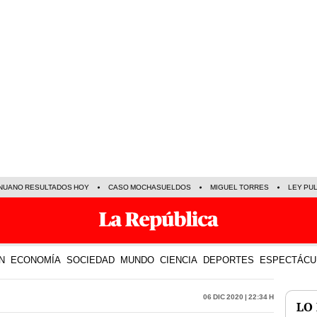
NUANO RESULTADOS HOY
CASO MOCHASUELDOS
MIGUEL TORRES
LEY PU
N
ECONOMÍA
SOCIEDAD
MUNDO
CIENCIA
DEPORTES
ESPECTÁCU
06 Dic 2020 | 22:34 h
LO