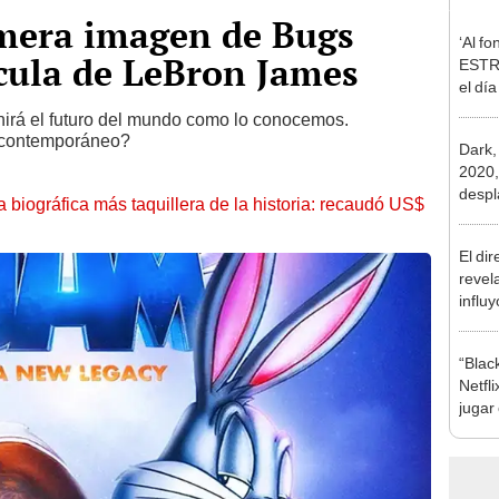
imera imagen de Bugs
‘Al f
cula de LeBron James
ESTR
el día
temp
nirá el futuro del mundo como lo conocemos.
o contemporáneo?
Dark,
2020,
despla
la biográfica más taquillera de la historia: recaudó US$
los se
El di
revel
influy
Marve
“Blac
Netfli
jugar
fans