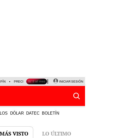
LPÍN
PRECIO DEL DÓLAR
CORTE DE LUZ
INICIAR SESIÓN
VIERNES 7 DE AGOSTO
ALBER
LOS
DÓLAR
DATEC
BOLETÍN
 MÁS VISTO
LO ÚLTIMO