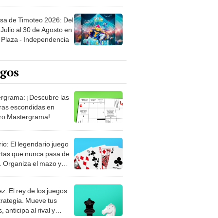
sa de Timoteo 2026: Del
Julio al 30 de Agosto en
Plaza - Independencia
egos
rgrama: ¡Descubre las
ras escondidas en
ro Mastergrama!
rio: El legendario juego
rtas que nunca pasa de
 Organiza el mazo y
stra tu habilidad.
z: El rey de los juegos
trategia. Mueve tus
, anticipa al rival y