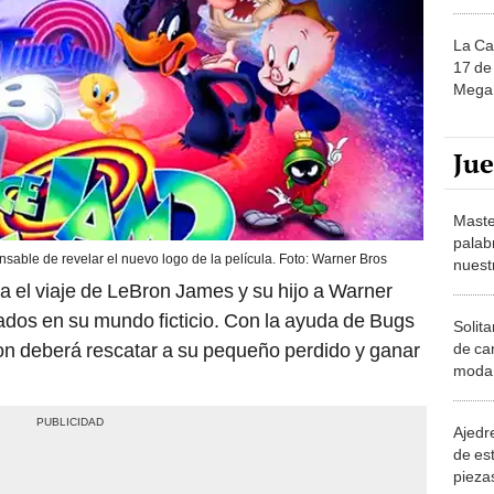
La Ca
17 de 
Mega 
Ju
Maste
palab
able de revelar el nuevo logo de la película. Foto: Warner Bros
nuest
a el viaje de LeBron James y su hijo a Warner
ados en su mundo ficticio. Con la ayuda de Bugs
Solita
n deberá rescatar a su pequeño perdido y ganar
de ca
moda.
demue
Ajedre
de es
piezas