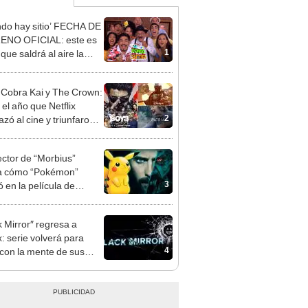
ondo hay sitio’ FECHA DE
ENO OFICIAL: este es
1
 que saldrá al aire la
orada 11
 Cobra Kai y The Crown:
 el año que Netflix
2
zó al cine y triunfaron
riéfilos
rector de “Morbius”
a cómo “Pokémon”
3
ó en la película de
l
k Mirror″ regresa a
x: serie volverá para
4
 con la mente de sus