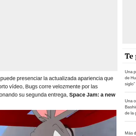
Te 
Una p
 puede presenciar la actualizada apariencia que
de Huá
siglo”
orto vídeo, Bugs corre velozmente por las
onando su segunda entrega,
Space Jam: a new
Una o
Bashir
de la
Más d