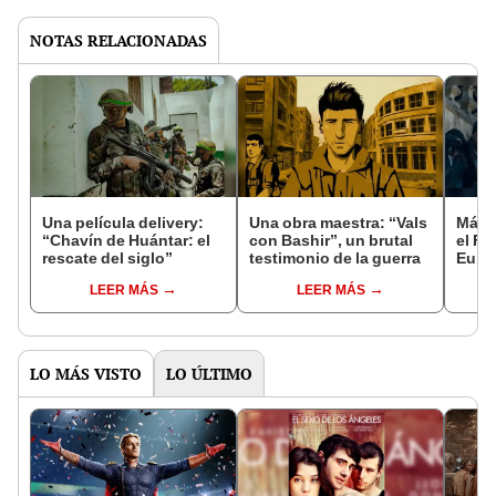
NOTAS RELACIONADAS
Una película delivery:
Una obra maestra: “Vals
Más d
“Chavín de Huántar: el
con Bashir”, un brutal
el Fe
rescate del siglo”
testimonio de la guerra
Euro
LEER MÁS
LEER MÁS
LO MÁS VISTO
LO ÚLTIMO