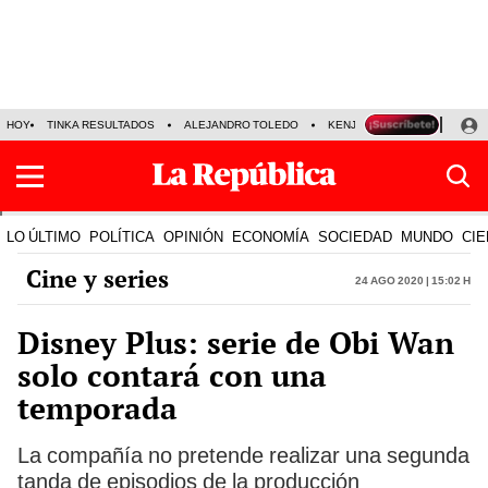
HOY
TINKA RESULTADOS
ALEJANDRO TOLEDO
KENJI FUJIMORI
PRECIO
LO ÚLTIMO
POLÍTICA
OPINIÓN
ECONOMÍA
SOCIEDAD
MUNDO
CIE
Cine y series
24 Ago 2020 | 15:02 h
Disney Plus: serie de Obi Wan
solo contará con una
temporada
La compañía no pretende realizar una segunda
tanda de episodios de la producción