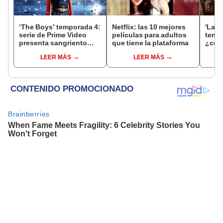
‘The Boys’ temporada 4:
Netflix: las 10 mejores
'La c
serie de Prime Video
películas para adultos
tempo
presenta sangriento
que tiene la plataforma
¿cuán
tráiler lleno de venganza
estre
LEER MÁS
LEER MÁS
'Hous