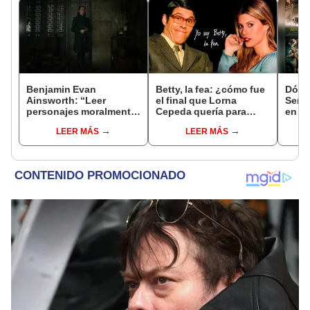
Benjamin Evan
Betty, la fea: ¿cómo fue
Dónde
Ainsworth: “Leer
el final que Lorna
Señor
personajes moralmente
Cepeda quería para
en qu
ambiguos nunca es
Nicolás y Patricia?
pelíc
LEER MÁS
LEER MÁS
blanco o negro ni
simple”