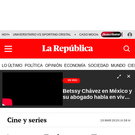
HOY
UNIVERSITARIO VS SPORTING CRISTAL
CASO MOCHASUELDOS
MIGUEL
LO ÚLTIMO
POLÍTICA
OPINIÓN
ECONOMÍA
SOCIEDAD
MUNDO
CIE
EN VIVO
Betssy Chávez en México y
su abogado habla en vivo |
Que No Se Te Olvide con
Carlos Cornejo
Cine y series
19 Mar 2019 | 6:58 h