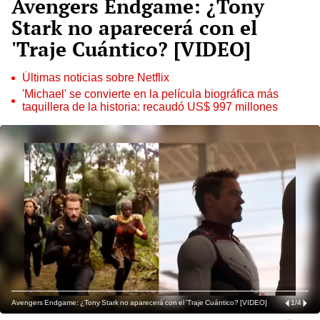
Avengers Endgame: ¿Tony
Stark no aparecerá con el
'Traje Cuántico? [VIDEO]
Últimas noticias sobre Netflix
'Michael' se convierte en la película biográfica más
taquillera de la historia: recaudó US$ 997 millones
Avengers Endgame: ¿Tony Stark no aparecerá con el 'Traje Cuántico? [VIDEO]
1
/
4