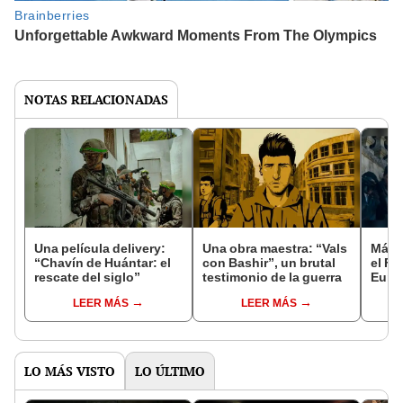
NOTAS RELACIONADAS
Una película delivery:
Una obra maestra: “Vals
Más d
“Chavín de Huántar: el
con Bashir”, un brutal
el Fe
rescate del siglo”
testimonio de la guerra
Euro
LEER MÁS
LEER MÁS
LO MÁS VISTO
LO ÚLTIMO