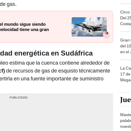
 de gas.
Circo
Del 2
Costa
el mundo sigue siendo
velocidad tiene una gran
Gran 
del 10
dad energética en Sudáfrica
en el
óleo estima que la cuenca contiene alrededor de
La Ca
cf)
de recursos de gas de esquisto técnicamente
17 de 
rtirla en una fuente importante de suministro
Mega 
Ju
Maste
palab
nuest