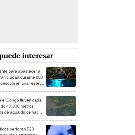
puede interesar
iente para abastecer a
ran ciudad durante 800
 descubren una reserva
ua dulce bajo el océano
 el Congo fluyen cada
do 40.000 metros
os de agua dulce hacia
ántico: un estudio analiza
tino final
íficos perforan 523
 de hielo antártico y