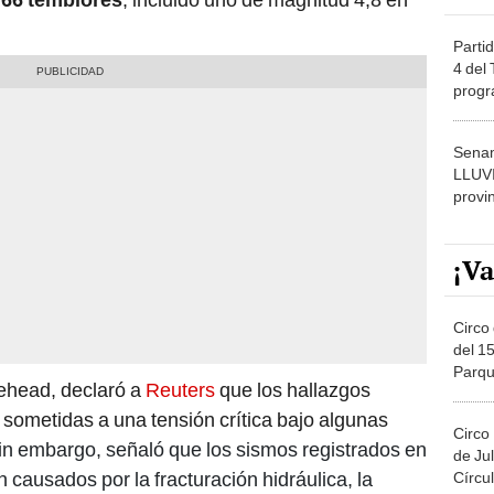
Partid
4 del
progr
dónde
Senam
LLUV
provi
¡Va
Circo 
del 15
Parqu
tehead, declaró a
Reuters
que los hallazgos
Migue
 sometidas a una tensión crítica bajo algunas
Circo
in embargo, señaló que los sismos registrados en
de Jul
n causados por la fracturación hidráulica, la
Círcul