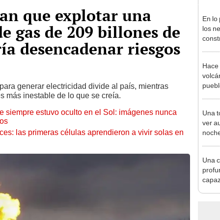
man que explotar una
En lo
e gas de 209 billones de
los n
const
ría desencadenar riesgos
circu
estal
Hace 
176.5
volcá
puebl
g para generar electricidad divide al país, mientras
s más inestable de lo que se creía.
veran
histo
ue siempre estuvo oculto en el Sol: imágenes nunca
Una t
cos
ver a
eces: las primeras células aprendieron a vivir solas en
noche
Chile
Una c
profu
capaz
las o