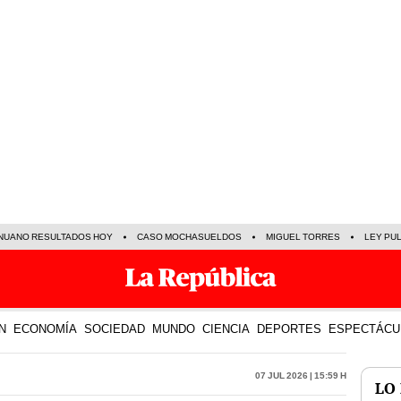
NUANO RESULTADOS HOY
CASO MOCHASUELDOS
MIGUEL TORRES
LEY PU
N
ECONOMÍA
SOCIEDAD
MUNDO
CIENCIA
DEPORTES
ESPECTÁCU
07 Jul 2026 | 15:59 h
LO