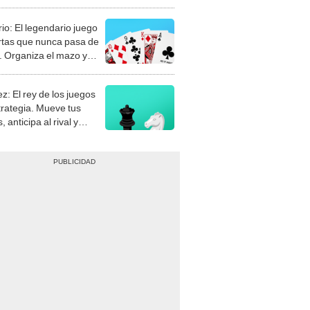
rio: El legendario juego
rtas que nunca pasa de
 Organiza el mazo y
stra tu habilidad.
z: El rey de los juegos
trategia. Mueve tus
, anticipa al rival y
gue el jaque mate.