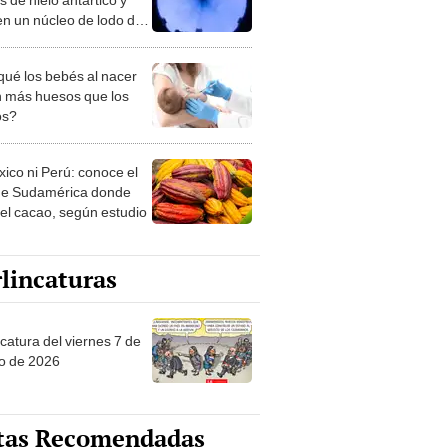
en un núcleo de lodo de
etros que alguna vez
l fondo oceánico
qué los bebés al nacer
n más huesos que los
os?
xico ni Perú: conoce el
de Sudamérica donde
 el cacao, según estudio
lincaturas
catura del viernes 7 de
o de 2026
tas Recomendadas