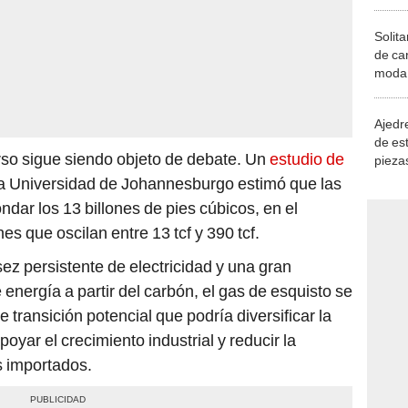
Solita
de ca
moda.
demue
Ajedre
de es
rso sigue siendo objeto de debate. Un
estudio de
piezas
consi
la Universidad de Johannesburgo estimó que las
dar los 13 billones de pies cúbicos, en el
es que oscilan entre 13 tcf y 390 tcf.
ez persistente de electricidad y una gran
energía a partir del carbón, el gas de esquisto se
transición potencial que podría diversificar la
oyar el crecimiento industrial y reducir la
s importados.