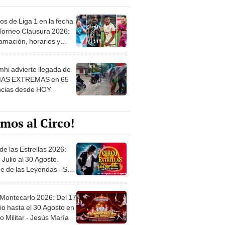
os de Liga 1 en la fecha
 Torneo Clausura 2026:
amación, horarios y
 ver
hi advierte llegada de
IAS EXTREMAS en 65
ncias desde HOY
mos al Circo!
de las Estrellas 2026:
 Julio al 30 Agosto.
e de las Leyendas - San
l
 Montecarlo 2026: Del 17
io hasta el 30 Agosto en
o Militar - Jesús María