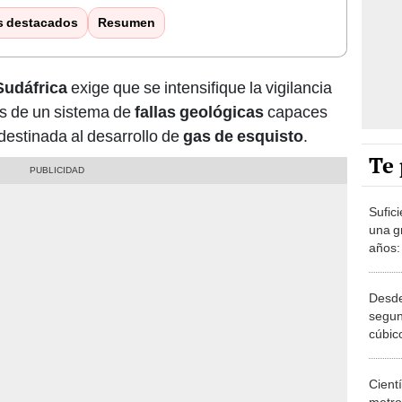
s destacados
Resumen
Sudáfrica
exige que se intensifique la vigilancia
ios de un sistema de
fallas geológicas
capaces
estinada al desarrollo de
gas de esquisto
.
Te 
Sufic
una g
años:
de ag
Desde
segun
cúbic
el Atl
su des
Cient
metros