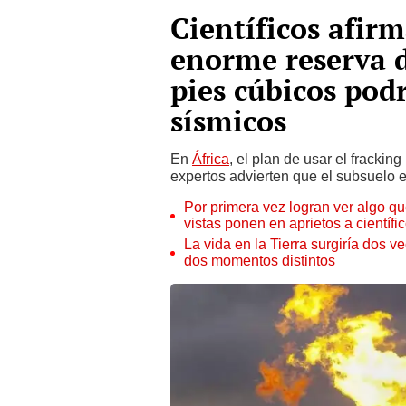
Científicos afir
enorme reserva d
pies cúbicos pod
sísmicos
En
África
, el plan de usar el frackin
expertos advierten que el subsuelo e
Por primera vez logran ver algo q
vistas ponen en aprietos a científi
La vida en la Tierra surgiría dos v
dos momentos distintos