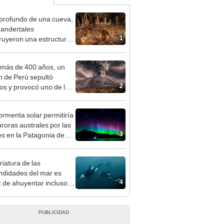
 profundo de una cueva,
eandertales
1
ruyeron una estructura
lar hecha de
agmitas hace unos
más de 400 años, un
00 años
n de Perú sepultó
2
os y provocó uno de los
os más fríos de la
ria: sigue bajo monitoreo
ormenta solar permitiría
uroras australes por las
3
s en la Patagonia de
 y Argentina
riatura de las
ndidades del mar es
4
 de ahuyentar incluso a
rcas