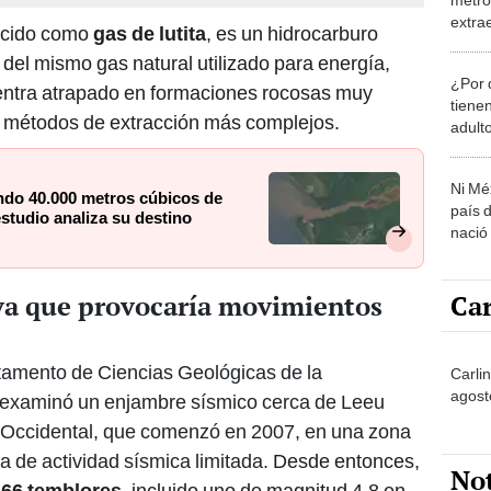
extra
nocido como
gas de lutita
, es un hidrocarburo
228 m
 del mismo gas natural utilizado para energía,
fue e
¿Por 
uentra atrapado en formaciones rocosas muy
tiene
e métodos de extracción más complejos.
adult
Ni Mé
ndo 40.000 metros cúbicos de
país 
estudio analiza su destino
nació
Car
iva que provocaría movimientos
rtamento de Ciencias Geológicas de la
Carlin
agost
 examinó un enjambre sísmico cerca de Leeu
 Occidental, que comenzó en 2007, en una zona
 de actividad sísmica limitada.
Desde entonces,
No
 66 temblores
, incluido uno de magnitud 4,8 en