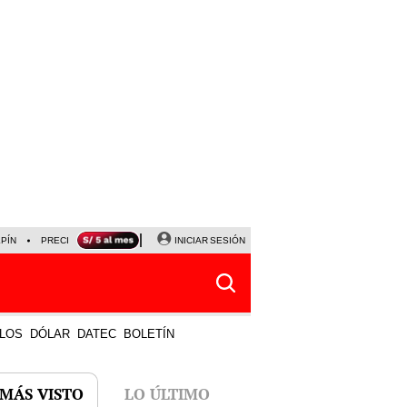
LPÍN
PRECIO DEL DÓLAR
CORTE DE LUZ
INICIAR SESIÓN
VIERNES 7 DE AGOSTO
ALBER
LOS
DÓLAR
DATEC
BOLETÍN
 MÁS VISTO
LO ÚLTIMO