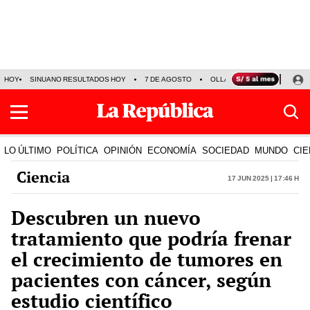
HOY
SINUANO RESULTADOS HOY
7 DE AGOSTO
OLLANTA HUMALA
PAPA
LO ÚLTIMO
POLÍTICA
OPINIÓN
ECONOMÍA
SOCIEDAD
MUNDO
CIE
Ciencia
17 Jun 2025 | 17:46 h
Descubren un nuevo
tratamiento que podría frenar
el crecimiento de tumores en
pacientes con cáncer, según
estudio científico