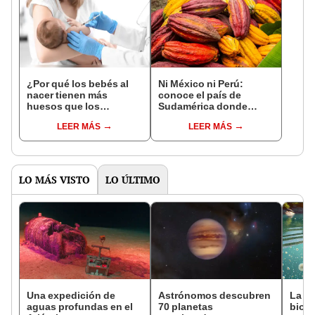
¿Por qué los bebés al
Ni México ni Perú:
nacer tienen más
conoce el país de
huesos que los
Sudamérica donde
adultos?
nació el cacao, según
LEER MÁS
LEER MÁS
estudio
LO MÁS VISTO
LO ÚLTIMO
Una expedición de
Astrónomos descubren
La e
aguas profundas en el
70 planetas
biod