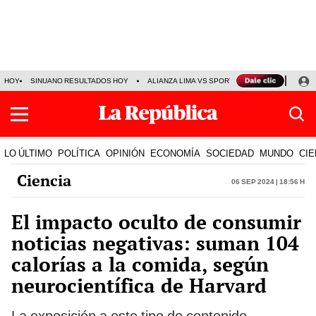
HOY
SINUANO RESULTADOS HOY
ALIANZA LIMA VS SPORT BOYS
JORGE MES
LO ÚLTIMO
POLÍTICA
OPINIÓN
ECONOMÍA
SOCIEDAD
MUNDO
CIE
Ciencia
06 Sep 2024 | 18:56 h
El impacto oculto de consumir
noticias negativas: suman 104
calorías a la comida, según
neurocientífica de Harvard