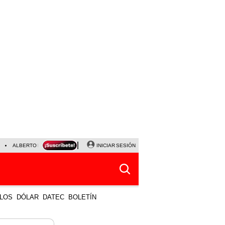
ALBERTO BENAVIDES
NALDY SALDAÑA
INICIAR SESIÓN
UNIVERSITARIO - SPORTING CRISTA
LOS
DÓLAR
DATEC
BOLETÍN
 MÁS VISTO
LO ÚLTIMO