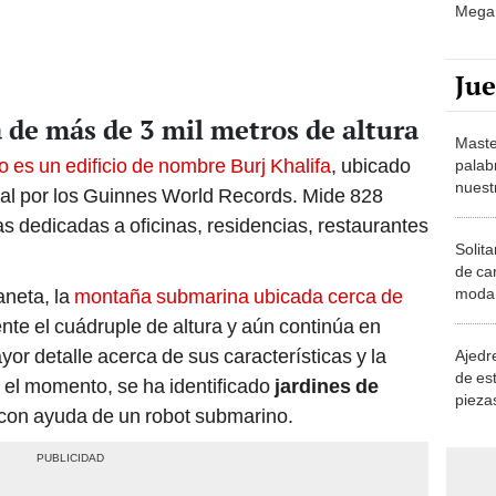
Ju
de más de 3 mil metros de altura
Maste
 es un edificio de nombre Burj Khalifa
, ubicado
palab
nuest
al por los Guinnes World Records. Mide 828
as dedicadas a oficinas, residencias, restaurantes
Solita
de ca
moda.
laneta, la
montaña submarina ubicada cerca de
demue
te el cuádruple de altura y aún continúa en
or detalle acerca de sus características y la
Ajedre
de es
 el momento, se ha identificado
jardines de
piezas
con ayuda de un robot submarino.
consi