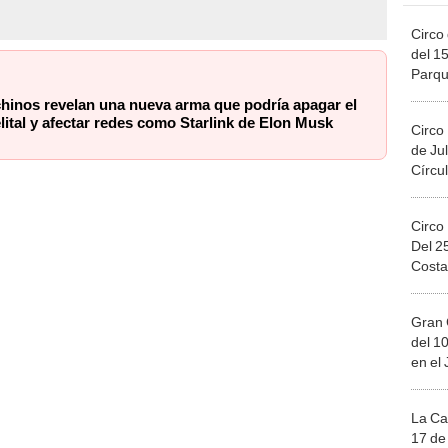
Circo 
del 15
Parqu
Migue
chinos revelan una nueva arma que podría apagar el
elital y afectar redes como Starlink de Elon Musk
Circo
de Jul
Círcul
Circo
Del 2
Costa
Gran 
del 10
en el
La Ca
17 de 
Mega 