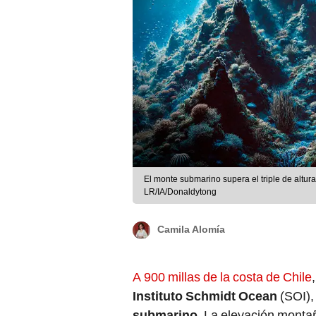
El monte submarino supera el triple de altura
LR/IA/Donaldytong
Camila Alomía
A 900 millas de la costa de Chile
Instituto Schmidt Ocean
(SOI),
submarino
. La elevación monta