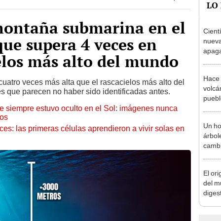
ontaña submarina en el
Cient
que supera 4 veces en
nueva
apagar
ielos más alto del mundo
afect
de El
Hace 
uatro veces más alta que el rascacielos más alto del
volcá
 que parecen no haber sido identificadas antes.
puebl
ue siempre estuvo oculto en el Sol: imágenes nunca
veran
cos
histo
Un ho
eces: las primeras células aprendieron a vivir solas en
árbol
cambi
hoy s
veces
El or
Leyen
del m
diges
ferme