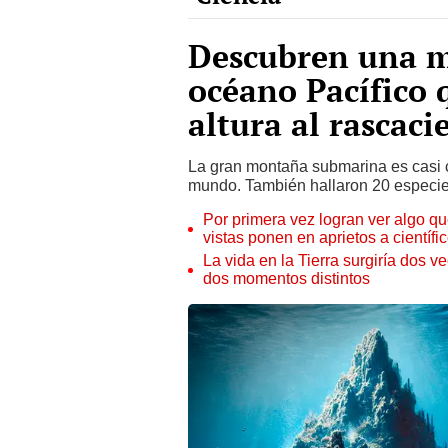
Descubren una m
océano Pacífico 
altura al rascac
La gran montaña submarina es casi c
mundo. También hallaron 20 especies
Por primera vez logran ver algo q
vistas ponen en aprietos a científi
La vida en la Tierra surgiría dos v
dos momentos distintos