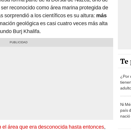
 ser reconocido como área marina protegida de
s sorprendió a los científicos es su altura:
más
ormación geológica es casi cuatro veces más alta
undo Burj Khalifa.
Te 
¿Por 
tiene
adult
Ni Mé
país 
nació
n el área que era desconocida hasta entonces
,
Car
submarino para una inmersión exploratoria. Tras