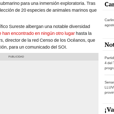
olección de 20 especies de animales marinos que
Carlin
agost
fico Sureste albergan una notable diversidad
 han encontrado en ningún otro lugar
hasta la
s, director de la red Censo de los Océanos, que
No
ación, para un comunicado del SOI.
Partid
4 del
progr
dónde
Senam
LLUV
provi
¡Va