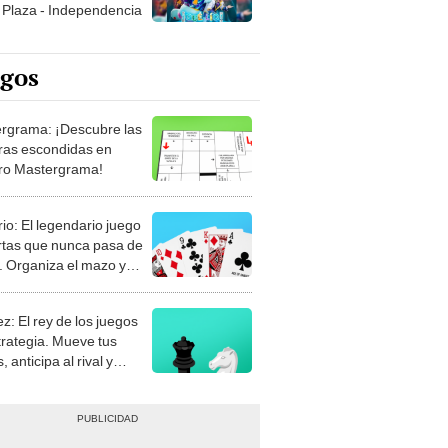
egos
rgrama: ¡Descubre las
ras escondidas en
ro Mastergrama!
rio: El legendario juego
rtas que nunca pasa de
 Organiza el mazo y
stra tu habilidad.
z: El rey de los juegos
trategia. Mueve tus
, anticipa al rival y
gue el jaque mate.