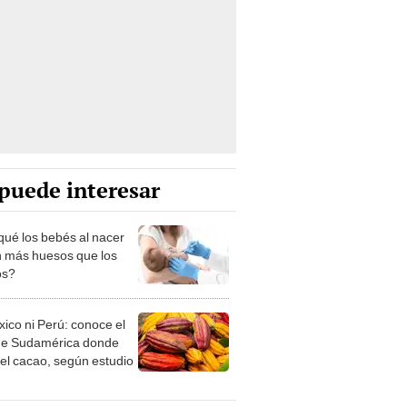
puede interesar
qué los bebés al nacer
n más huesos que los
os?
xico ni Perú: conoce el
de Sudamérica donde
 el cacao, según estudio
lincaturas