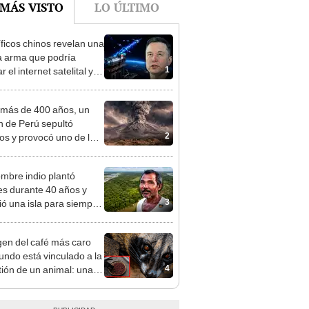
íficos chinos revelan una
 arma que podría
1
 el internet satelital y
ar redes como Starlink
on Musk
más de 400 años, un
n de Perú sepultó
2
os y provocó uno de los
os más fríos de la
ria: sigue bajo monitoreo
mbre indio plantó
es durante 40 años y
3
ó una isla para siempre:
u bosque supera casi 6
 al Parque de las
igen del café más caro
das de Perú
undo está vinculado a la
4
tión de un animal: una
ntación natural