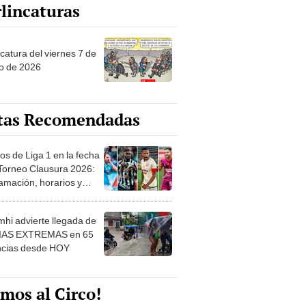
catura del viernes 7 de
o de 2026
tas Recomendadas
os de Liga 1 en la fecha
 Torneo Clausura 2026:
amación, horarios y
 ver
hi advierte llegada de
IAS EXTREMAS en 65
ncias desde HOY
mos al Circo!