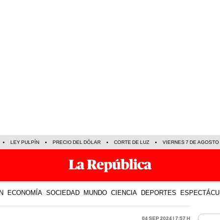
LEY PULPÍN
PRECIO DEL DÓLAR
CORTE DE LUZ
VIERNES 7 DE AGOSTO
N
ECONOMÍA
SOCIEDAD
MUNDO
CIENCIA
DEPORTES
ESPECTÁCU
04 Sep 2024 | 7:57 h
LO