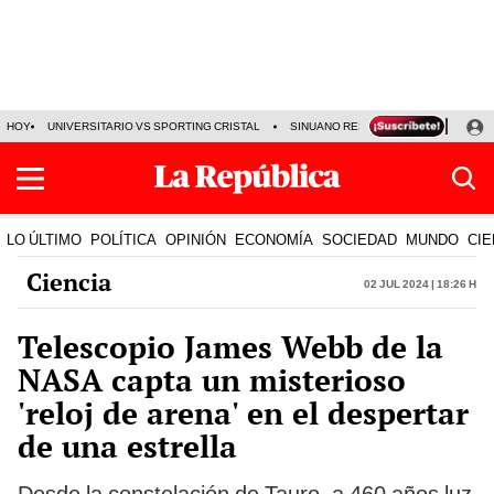
HOY
UNIVERSITARIO VS SPORTING CRISTAL
SINUANO RESULTADOS HOY
CA
LO ÚLTIMO
POLÍTICA
OPINIÓN
ECONOMÍA
SOCIEDAD
MUNDO
CIE
Ciencia
02 Jul 2024 | 18:26 h
Telescopio James Webb de la
NASA capta un misterioso
'reloj de arena' en el despertar
de una estrella