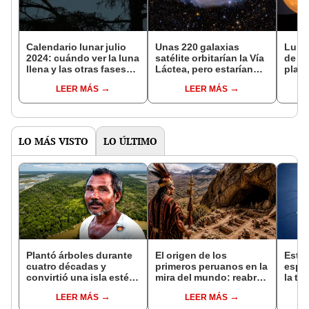
Calendario lunar julio
Unas 220 galaxias
Luna 
2024: cuándo ver la luna
satélite orbitarían la Vía
de es
llena y las otras fases
Láctea, pero estarían
plane
del satélite natural de la
desapareciendo, según
desl
LEER MÁS
LEER MÁS
Tierra
estudio
astro
LO MÁS VISTO
LO ÚLTIMO
Plantó árboles durante
El origen de los
Estud
cuatro décadas y
primeros peruanos en la
espe
convirtió una isla estéril
mira del mundo: reabren
la te
en un inmenso bosque:
la cueva de los
LEER MÁS
LEER MÁS
hoy supera casi seis
habitantes más