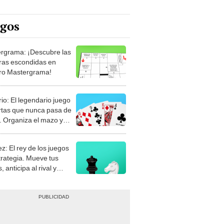
egos
rgrama: ¡Descubre las
ras escondidas en
ro Mastergrama!
rio: El legendario juego
rtas que nunca pasa de
 Organiza el mazo y
stra tu habilidad.
z: El rey de los juegos
trategia. Mueve tus
, anticipa al rival y
gue el jaque mate.