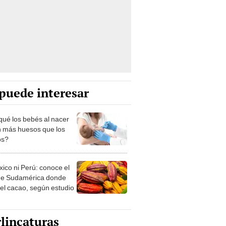
puede interesar
qué los bebés al nacer
n más huesos que los
os?
xico ni Perú: conoce el
de Sudamérica donde
 el cacao, según estudio
lincaturas