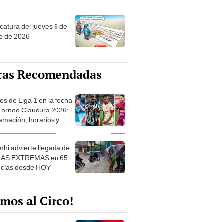
ncatura del jueves 6 de
o de 2026
tas Recomendadas
os de Liga 1 en la fecha
 Torneo Clausura 2026:
amación, horarios y
 ver
hi advierte llegada de
IAS EXTREMAS en 65
ncias desde HOY
mos al Circo!