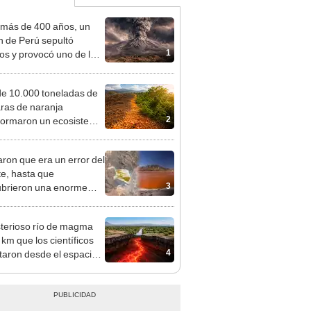
más de 400 años, un
n de Perú sepultó
1
os y provocó uno de los
os más fríos de la
ria: sigue bajo monitoreo
e 10.000 toneladas de
ras de naranja
2
formaron un ecosistema
sta Rica: 16 años
és, el terreno impactó a
ron que era un error del
entíficos
te, hasta que
3
brieron una enorme
a naranja sobre
a.
sterioso río de magma
 km que los científicos
4
taron desde el espacio
un país de África: podría
 un nuevo océano