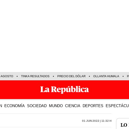
E AGOSTO
TINKA RESULTADOS
PRECIO DEL DÓLAR
OLLANTA HUMALA
P
N
ECONOMÍA
SOCIEDAD
MUNDO
CIENCIA
DEPORTES
ESPECTÁCU
01 Jun 2022 | 11:32 h
LO