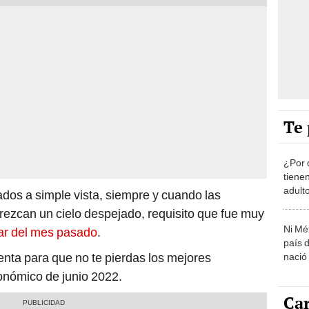
Te 
¿Por 
tiene
adult
dos a simple vista, siempre y cuando las
rezcan un cielo despejado, requisito que fue muy
Ni Mé
nar del mes pasado
.
país 
enta para que no te pierdas los mejores
nació
onómico de junio 2022.
Car