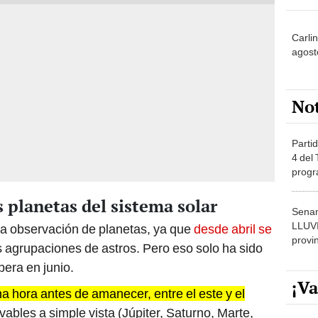
Carli
agost
No
Partid
4 del
progr
dónde
s planetas del sistema solar
Senam
LLUV
 la observación de planetas, ya que
desde abril se
provi
 agrupaciones de astros. Pero eso solo ha sido
era en junio.
¡Va
a hora antes de amanecer, entre el este y el
vables a simple vista (Júpiter, Saturno, Marte,