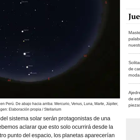
Ju
Maste
palab
nuest
Solita
de ca
moda.
demue
Ajedre
de es
 en Perú. De abajo hacia arriba: Mercurio, Venus, Luna, Marte, Júpiter,
piezas
gen: Elaboración propia / Stellarium
consi
del sistema solar serán protagonistas de una
ebemos aclarar que esto solo ocurrirá desde la
tro punto del espacio, los planetas aparecerían