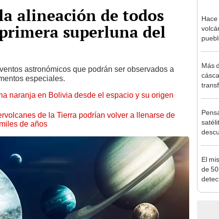
la alineación de todos
Hace 
a primera superluna del
volcá
puebl
veran
histo
Más d
eventos astronómicos que podrán ser observados a
cásca
umentos especiales.
trans
naranja en Bolivia desde el espacio y su origen
de Co
despu
Pensa
los ci
rvolcanes de la Tierra podrían volver a llenarse de
satéli
miles de años
descu
manch
Bolivi
El mi
de 50
detec
bajo 
crear