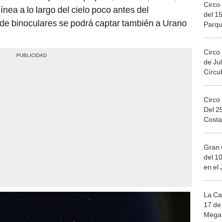
Circo 
nea a lo largo del cielo poco antes del
del 15
de binoculares se podrá captar también a Urano
Parqu
Migue
Circo
de Jul
Círcul
Circo
Del 2
Costa
Gran 
del 10
en el
La Ca
17 de 
Mega 