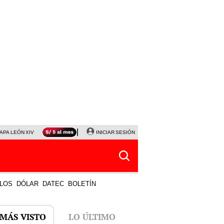
APA LEÓN XIV
NALDY SALDAÑA
INICIAR SESIÓN
LA BELLA LUZ
MAGALY MEDINA
HORÓS
LOS
DÓLAR
DATEC
BOLETÍN
 MÁS VISTO
LO ÚLTIMO