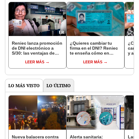
Reniec lanza promoción
¿Quieres cambiar tu
¿Cuá
de DNI electrónico a
firma en el DNI? Reniec
camb
S/30: las ventajas de
te enseña cómo en
y ape
este documento frente
sencillos pasos
LEER MÁS
LEER MÁS
al azul
LO MÁS VISTO
LO ÚLTIMO
Nueva balacera contra
Alerta sanitaria:
Las 