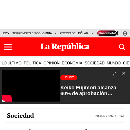
HOY
TERREMOTO EN COLOMBIA
PRECIO DEL DÓLAR
KEIKO FUJIMORI
P
LO ÚLTIMO
POLÍTICA
OPINIÓN
ECONOMÍA
SOCIEDAD
MUNDO
CIE
EN VIVO
Keiko Fujimori alcanza
60% de aprobación
ciudadana | Sin Guion con
Rosa María Palacios
Sociedad
20 Jun 2025 | 18:14 h