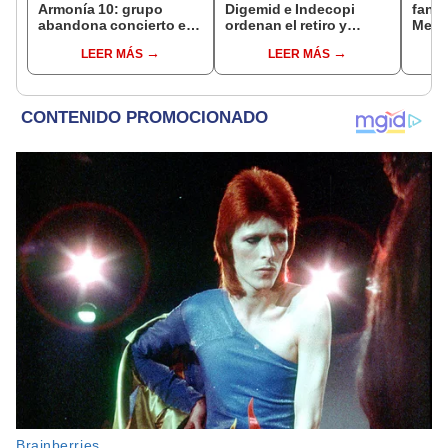
Armonía 10: grupo
Digemid e Indecopi
fant
abandona concierto en
ordenan el retiro y
Metr
Manchay tras 5 disparos
destrucción de estos
ampli
LEER MÁS
LEER MÁS
en pleno show
productos médicos
incon
contra el cáncer por
buse
riesgos a la salud
esta