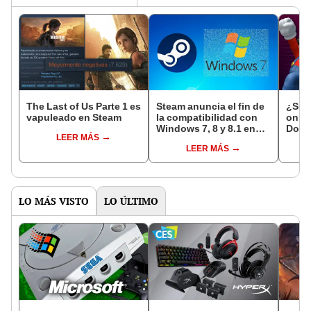
The Last of Us Parte 1 es
Steam anuncia el fin de
¿Sup
vapuleado en Steam
la compatibilidad con
onli
Windows 7, 8 y 8.1 en
Dolph
LEER MÁS
2024
ofici
LEER MÁS
LO MÁS VISTO
LO ÚLTIMO