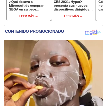
¿Qué detuvo a
CES 2021: HyperX
Códig
Microsoft de comprar
presenta sus nuevos
hoy, 
SEGA en su peor
dispositivos dirigidos a
canje
momento y salvar a
gamers
y dia
LEER MÁS
LEER MÁS
Dreamcast?