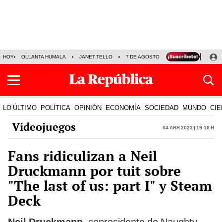
HOY
OLLANTA HUMALA
JANET TELLO
7 DE AGOSTO
TINKA RESULTADOS
LO ÚLTIMO
POLÍTICA
OPINIÓN
ECONOMÍA
SOCIEDAD
MUNDO
CIE
Videojuegos
04 Abr 2023 | 19:16 h
Fans ridiculizan a Neil
Druckmann por tuit sobre
"The last of us: part I" y Steam
Deck