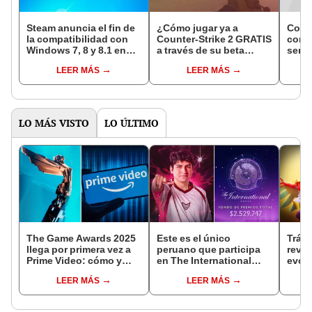
Steam anuncia el fin de
¿Cómo jugar ya a
Count
la compatibilidad con
Counter-Strike 2 GRATIS
confi
Windows 7, 8 y 8.1 en
a través de su beta
será 
2024
cerrada?
en su
LEER MÁS
LEER MÁS
LO MÁS VISTO
LO ÚLTIMO
The Game Awards 2025
Este es el único
Tráil
llega por primera vez a
peruano que participa
reve
Prime Video: cómo y
en The International
evolu
cuándo ver el evento
2025 de Dota 2 con el
sigui
LEER MÁS
LEER MÁS
equipo Heroic