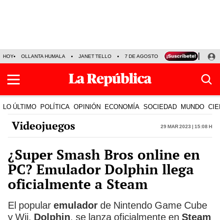
HOY
OLLANTA HUMALA
JANET TELLO
7 DE AGOSTO
TINKA RESULTADOS
LO ÚLTIMO
POLÍTICA
OPINIÓN
ECONOMÍA
SOCIEDAD
MUNDO
CIE
Videojuegos
29 Mar 2023 | 15:08 h
¿Super Smash Bros online en
PC? Emulador Dolphin llega
oficialmente a Steam
El popular
emulador
de Nintendo Game Cube
y Wii,
Dolphin
, se lanza oficialmente en
Steam