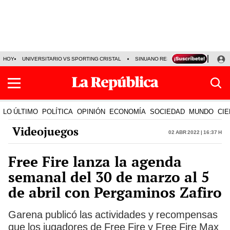
HOY
UNIVERSITARIO VS SPORTING CRISTAL
SINUANO RESULTADOS HOY
CA
LO ÚLTIMO
POLÍTICA
OPINIÓN
ECONOMÍA
SOCIEDAD
MUNDO
CIE
Videojuegos
02 Abr 2022 | 16:37 h
Free Fire lanza la agenda
semanal del 30 de marzo al 5
de abril con Pergaminos Zafiro
Garena publicó las actividades y recompensas
que los jugadores de Free Fire y Free Fire Max