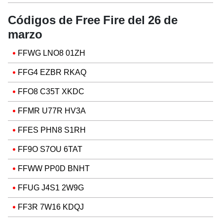
Códigos de Free Fire del 26 de
marzo
FFWG LNO8 01ZH
FFG4 EZBR RKAQ
FFO8 C35T XKDC
FFMR U77R HV3A
FFES PHN8 S1RH
FF9O S7OU 6TAT
FFWW PP0D BNHT
FFUG J4S1 2W9G
FF3R 7W16 KDQJ