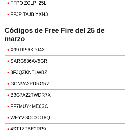
FFPO ZGLP I25L
FFJP TAJB YXN3
Códigos de Free Fire del 25 de
marzo
X99TK56XDJ4X
SARG886AV5GR
8F3QZKNTLWBZ
GCNVA2PDRGRZ
B3G7A22TWDR7X
FF7MUY4ME6SC
WEYVGQC3CT8Q
4ST1ZTBE2RP9