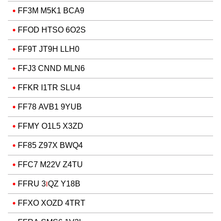
FF3M M5K1 BCA9
FFOD HTSO 6O2S
FF9T JT9H LLH0
FFJ3 CNND MLN6
FFKR I1TR SLU4
FF78 AVB1 9YUB
FFMY O1L5 X3ZD
FF85 Z97X BWQ4
FFC7 M22V Z4TU
FFRU 3
QZ Y18B
I
FFXO XOZD 4TRT