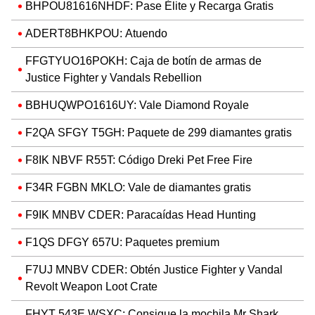
BHPOU81616NHDF: Pase Élite y Recarga Gratis
ADERT8BHKPOU: Atuendo
FFGTYUO16POKH: Caja de botín de armas de
Justice Fighter y Vandals Rebellion
BBHUQWPO1616UY: Vale Diamond Royale
F2QA SFGY T5GH: Paquete de 299 diamantes gratis
F8IK NBVF R55T: Código Dreki Pet Free Fire
F34R FGBN MKLO: Vale de diamantes gratis
F9IK MNBV CDER: Paracaídas Head Hunting
F1QS DFGY 657U: Paquetes premium
F7UJ MNBV CDER: Obtén Justice Fighter y Vandal
Revolt Weapon Loot Crate
FHYT 543E WSXC: Consigue la mochila Mr Shark,