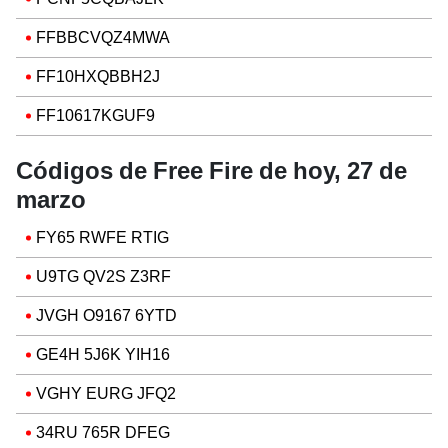
FFBBCVQZ4MWA
FF10HXQBBH2J
FF10617KGUF9
Códigos de Free Fire de hoy, 27 de
marzo
FY65 RWFE RTIG
U9TG QV2S Z3RF
JVGH O9167 6YTD
GE4H 5J6K YIH16
VGHY EURG JFQ2
34RU 765R DFEG