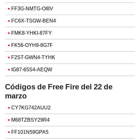
FF3G-NMTG-OI8V
FC6X-TSGW-BEN4
FMK8-YHKI-87FY
FK56-OYH9-8G7F
F2ST-GWN4-TYHK
IG87-65S4-AEQW
Códigos de Free Fire del 22 de
marzo
CY7KG742AUU2
M68TZBSY29R4
FF101N59GPA5