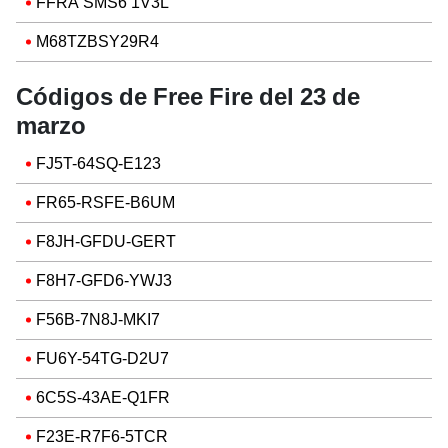
FFRA SMS6 1V3L
M68TZBSY29R4
Códigos de Free Fire del 23 de
marzo
FJ5T-64SQ-E123
FR65-RSFE-B6UM
F8JH-GFDU-GERT
F8H7-GFD6-YWJ3
F56B-7N8J-MKI7
FU6Y-54TG-D2U7
6C5S-43AE-Q1FR
F23E-R7F6-5TCR