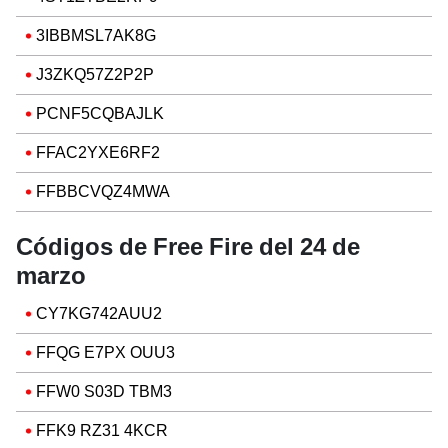
3IBBMSL7AK8G
J3ZKQ57Z2P2P
PCNF5CQBAJLK
FFAC2YXE6RF2
FFBBCVQZ4MWA
Códigos de Free Fire del 24 de
marzo
CY7KG742AUU2
FFQG E7PX OUU3
FFW0 S03D TBM3
FFK9 RZ31 4KCR