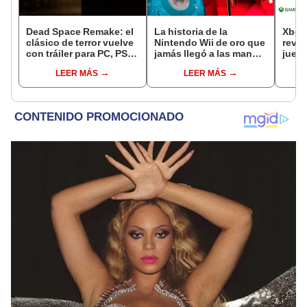
Dead Space Remake: el
La historia de la
Xbox
clásico de terror vuelve
Nintendo Wii de oro que
revel
con tráiler para PC, PS5
jamás llegó a las manos
juego
y Xbox Series
de la Reina Isabel II
servi
LEER MÁS
LEER MÁS