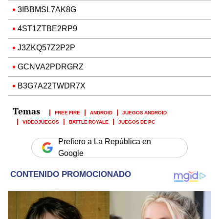
3IBBMSL7AK8G
4ST1ZTBE2RP9
J3ZKQ57Z2P2P
GCNVA2PDRGRZ
B3G7A22TWDR7X
FREE FIRE
ANDROID
JUEGOS ANDROID
VIDEOJUEGOS
BATTLE ROYALE
JUEGOS DE PC
Prefiero a La República en
Google