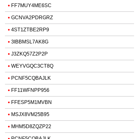
FF7MUY4ME6SC
GCNVA2PDRGRZ
4ST1ZTBE2RP9
3IBBMSL7AK8G
J3ZKQ57Z2P2P
WEYVGQC3CT8Q
PCNF5CQBAJLK
FF11WFNPP956
FFESP5M1MVBN
MSJX8VM25B95
MHM5D8ZQZP22
PCNF5CQBAJLK