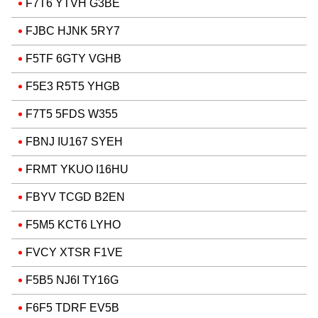
F7T6 YTVH G3BE
FJBC HJNK 5RY7
F5TF 6GTY VGHB
F5E3 R5T5 YHGB
F7T5 5FDS W355
FBNJ IU167 SYEH
FRMT YKUO I16HU
FBYV TCGD B2EN
F5M5 KCT6 LYHO
FVCY XTSR F1VE
F5B5 NJ6I TY16G
F6F5 TDRF EV5B