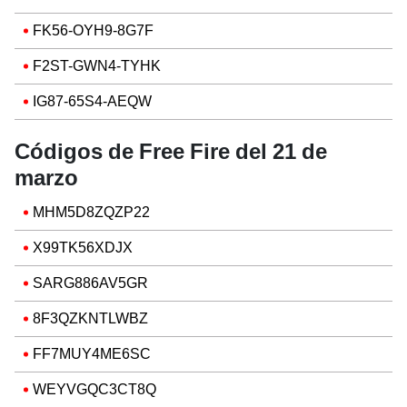
FK56-OYH9-8G7F
F2ST-GWN4-TYHK
IG87-65S4-AEQW
Códigos de Free Fire del 21 de
marzo
MHM5D8ZQZP22
X99TK56XDJX
SARG886AV5GR
8F3QZKNTLWBZ
FF7MUY4ME6SC
WEYVGQC3CT8Q