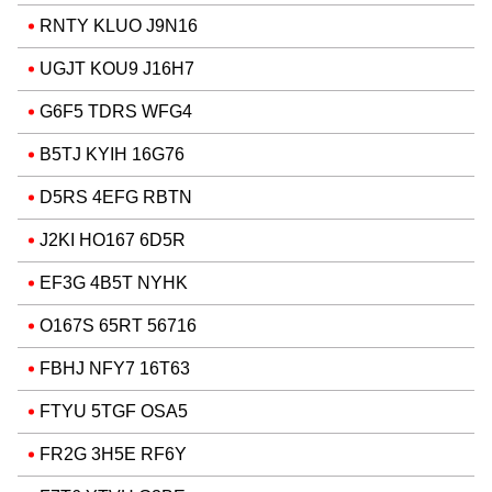
RNTY KLUO J9N16
UGJT KOU9 J16H7
G6F5 TDRS WFG4
B5TJ KYIH 16G76
D5RS 4EFG RBTN
J2KI HO167 6D5R
EF3G 4B5T NYHK
O167S 65RT 56716
FBHJ NFY7 16T63
FTYU 5TGF OSA5
FR2G 3H5E RF6Y