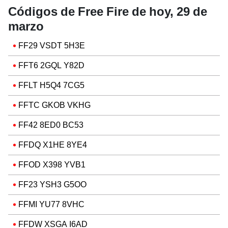
Códigos de Free Fire de hoy, 29 de
marzo
FF29 VSDT 5H3E
FFT6 2GQL Y82D
FFLT H5Q4 7CG5
FFTC GKOB VKHG
FF42 8ED0 BC53
FFDQ X1HE 8YE4
FFOD X398 YVB1
FF23 YSH3 G5OO
FFMI YU77 8VHC
FFDW XSGA I6AD