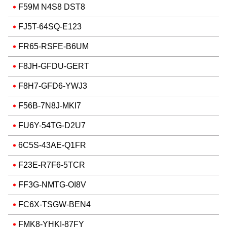
F59M N4S8 DST8
FJ5T-64SQ-E123
FR65-RSFE-B6UM
F8JH-GFDU-GERT
F8H7-GFD6-YWJ3
F56B-7N8J-MKI7
FU6Y-54TG-D2U7
6C5S-43AE-Q1FR
F23E-R7F6-5TCR
FF3G-NMTG-OI8V
FC6X-TSGW-BEN4
FMK8-YHKI-87FY