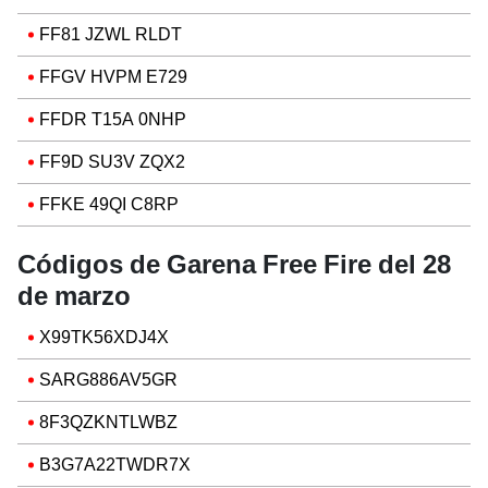
FF81 JZWL RLDT
FFGV HVPM E729
FFDR T15A 0NHP
FF9D SU3V ZQX2
FFKE 49QI C8RP
Códigos de Garena Free Fire del 28
de marzo
X99TK56XDJ4X
SARG886AV5GR
8F3QZKNTLWBZ
B3G7A22TWDR7X