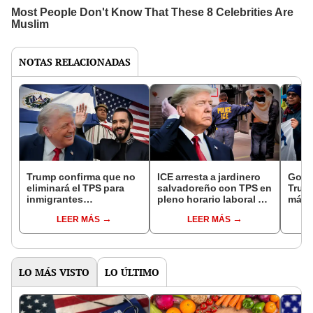
NOTAS RELACIONADAS
Trump confirma que no
ICE arresta a jardinero
Gobi
eliminará el TPS para
salvadoreño con TPS en
Trump
inmigrantes
pleno horario laboral y
más 
salvadoreños en EEUU:
podría ser deportado de
inmig
LEER MÁS
LEER MÁS
“Ellos se convierten en
California por este
en E
personas agradables”
motivo
LO MÁS VISTO
LO ÚLTIMO