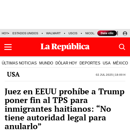
HOY
ESTADOS UNIDOS
WALMART
USCIS
NICOLÁS MADURO
P-8 PO
ÚLTIMAS NOTICIAS
MUNDO
DÓLAR HOY
DEPORTES
USA
MÉXICO
USA
02 Jul 2025 | 18:00 h
Juez en EEUU prohíbe a Trump
poner fin al TPS para
inmigrantes haitianos: “No
tiene autoridad legal para
anularlo”