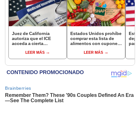
Juez de California
Estados Unidos prohíbe
Esta
autoriza que el ICE
comprar esta lista de
depó
acceda a cierta
alimentos con cupones
para 
información de los
SNAP en cinco estados
benef
LEER MÁS
LEER MÁS
inmigrantes inscritos en
desde 2026
Socia
Medicaid
se s