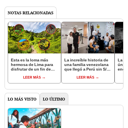
NOTAS RELACIONADAS
Esta es la loma más
La increíble historia de
La cu
hermosa de Lima para
una familia venezolana
únic
disfrutar de un fin de
que llegó a Perú sin S/1
encue
semana, según la IA:
y hoy tiene una exitosa
Perú 
LEER MÁS
LEER MÁS
visitarla cuesta S/15
agencia de viajes en
caro
MIRAFLORES
LO MÁS VISTO
LO ÚLTIMO