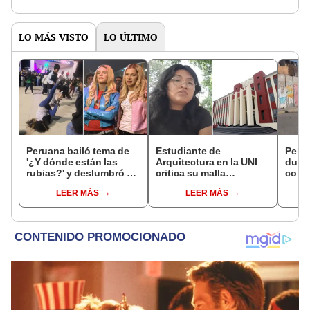
LO MÁS VISTO
LO ÚLTIMO
Peruana bailó tema de
Estudiante de
Perri
'¿Y dónde están las
Arquitectura en la UNI
dueña
rubias?' y deslumbró en
critica su malla
coleg
redes: "Esperó toda su
curricular y genera
cuan
LEER MÁS
LEER MÁS
vida para ese momento"
debate: "Falta mucho
orden"