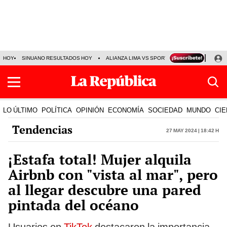
HOY
SINUANO RESULTADOS HOY
ALIANZA LIMA VS SPORT BOYS
JORGE MES
LO ÚLTIMO
POLÍTICA
OPINIÓN
ECONOMÍA
SOCIEDAD
MUNDO
CIE
Tendencias
27 May 2024 | 18:42 h
¡Estafa total! Mujer alquila
Airbnb con "vista al mar", pero
al llegar descubre una pared
pintada del océano