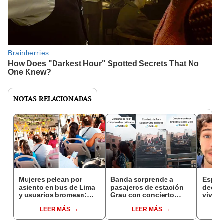
NOTAS RELACIONADAS
Mujeres pelean por
Banda sorprende a
Españ
asiento en bus de Lima
pasajeros de estación
decis
y usuarios bromean:
Grau con concierto
vivir
“Apretadas, pero jamás
improvisado en azotea:
tiene
LEER MÁS
LEER MÁS
derrotadas”
"Se creían los Beatles"
con 