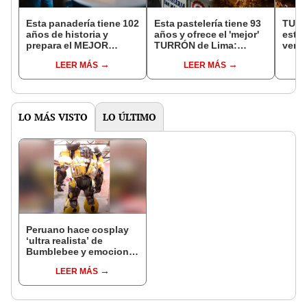
Esta panadería tiene 102
Esta pastelería tiene 93
TURR
años de historia y
años y ofrece el 'mejor'
este 
prepara el MEJOR
TURRÓN de Lima:
vende
TURRÓN de Lima:
¿dónde se ubica?
Perú
LEER MÁS
LEER MÁS
¿dónde queda?
LO MÁS VISTO
LO ÚLTIMO
Peruano hace cosplay
‘ultra realista’ de
Bumblebee y emociona
a fans de 'Transformers’
LEER MÁS
[VIDEO]