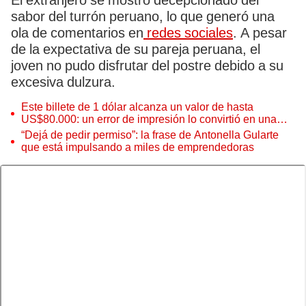
El extranjero se mostró decepcionado del
sabor del turrón peruano, lo que generó una
ola de comentarios en
redes sociales
. A pesar
de la expectativa de su pareja peruana, el
joven no pudo disfrutar del postre debido a su
excesiva dulzura.
Este billete de 1 dólar alcanza un valor de hasta
US$80.000: un error de impresión lo convirtió en una
pieza única que hoy buscan coleccionistas de todo el
“Dejá de pedir permiso”: la frase de Antonella Gularte
mundo
que está impulsando a miles de emprendedoras