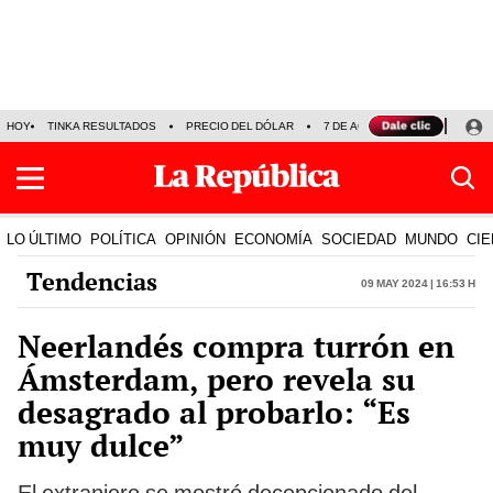
HOY
TINKA RESULTADOS
PRECIO DEL DÓLAR
7 DE AGOSTO
OLLANTA H
LO ÚLTIMO
POLÍTICA
OPINIÓN
ECONOMÍA
SOCIEDAD
MUNDO
CIE
Tendencias
09 May 2024 | 16:53 h
Neerlandés compra turrón en
Ámsterdam, pero revela su
desagrado al probarlo: “Es
muy dulce”