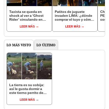
Taxista se queda en
Patitos de juguete
Chef 
shock al ver a ‘Ghost
invaden LIMA: ¿dónde
PERÚ
Rider’ circulando en
comprar el tuyo y cómo
coci
moto por las calles de
nació esta moda viral?
“Grac
LEER MÁS
LEER MÁS
Chile
mira
Lati
LO MÁS VISTO
LO ÚLTIMO
La tierra es su cobija:
así le gusta dormir a
este tierno perrito de
campo
LEER MÁS