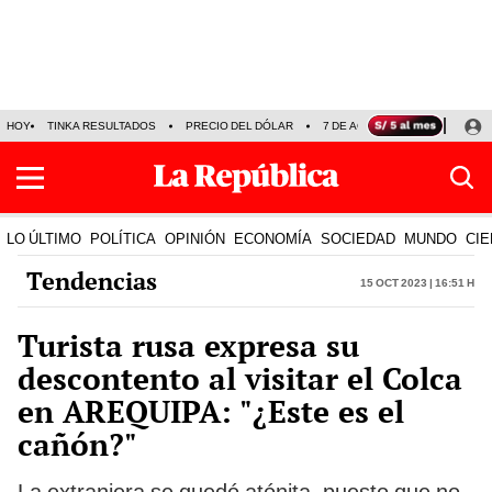
HOY
TINKA RESULTADOS
PRECIO DEL DÓLAR
7 DE AGOSTO
OLLANTA H
LO ÚLTIMO
POLÍTICA
OPINIÓN
ECONOMÍA
SOCIEDAD
MUNDO
CIE
Tendencias
15 Oct 2023 | 16:51 h
Turista rusa expresa su
descontento al visitar el Colca
en AREQUIPA: "¿Este es el
cañón?"