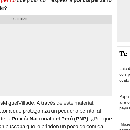
n
perrito
que pidió ‘con respeto’ a
policía peruano
ste?
Te 
Laia 
con '
óvalo
parec
Papá 
a reto
MiguelVillade. A través de este material,
payasi
oria que protagoniza un pequeño perrito, al
invit
de la
Policía Nacional del Perú (PNP)
. ¿Por qué
¡Maes
can buscaba que le brinden un poco de comida.
profes