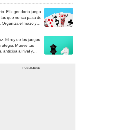
rio: El legendario juego
rtas que nunca pasa de
 Organiza el mazo y
stra tu habilidad.
z: El rey de los juegos
trategia. Mueve tus
, anticipa al rival y
gue el jaque mate.