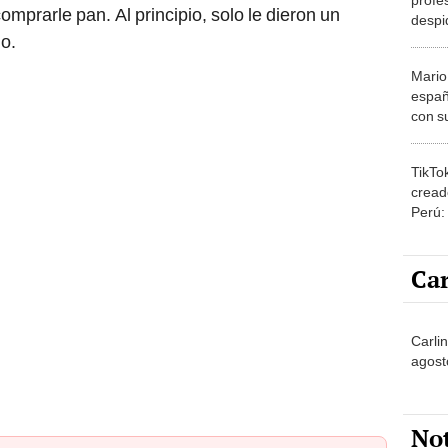
comprarle pan. Al principio, solo le dieron un
despi
do.
home
Mario
españ
con su
amor 
gastr
TikTo
cread
Perú:
puede
1.000
Car
Carlin
agost
No