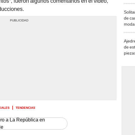
ritos”, fueron algunos comentarios en el video,
ducciones.
Solita
de ca
moda.
demue
Ajedre
de es
piezas
consi
CIALES
TENDENCIAS
ero a La República en
le