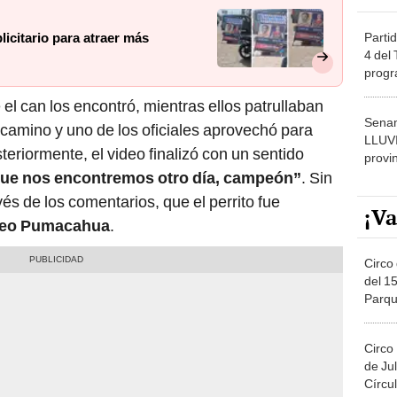
Partid
blicitario para atraer más
4 del
progr
dónde
 el can los encontró, mientras ellos patrullaban
Senam
l camino y uno de los oficiales aprovechó para
LLUV
eriormente, el video finalizó con un sentido
provi
ue nos encontremos otro día, campeón”
. Sin
és de los comentarios, que el perrito fue
¡Va
eo Pumacahua
.
Circo 
del 15
Parqu
Migue
Circo
de Jul
Círcul