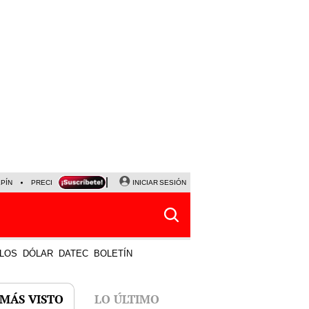
LPÍN
PRECIO DEL DÓLAR
CORTE DE LUZ
INICIAR SESIÓN
VIERNES 7 DE AGOSTO
ALBER
LOS
DÓLAR
DATEC
BOLETÍN
 MÁS VISTO
LO ÚLTIMO