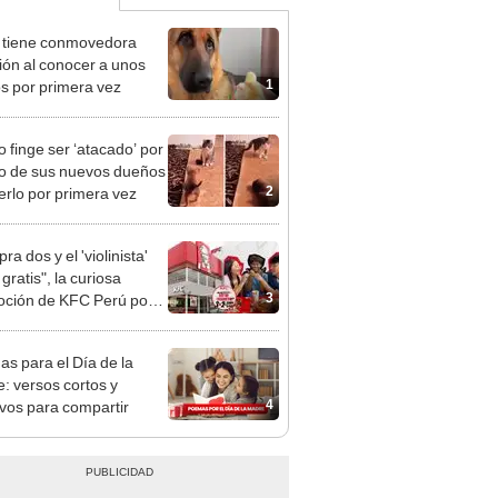
 tiene conmovedora
ión al conocer a unos
1
tos por primera vez
o finge ser ‘atacado’ por
to de sus nuevos dueños
2
verlo por primera vez
a dos y el 'violinista'
gratis", la curiosa
3
ción de KFC Perú por
alentín
s para el Día de la
: versos cortos y
4
vos para compartir