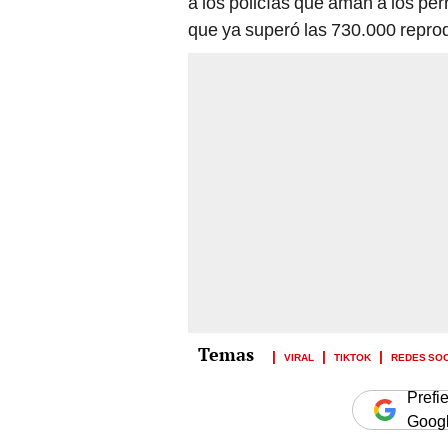
a los policías que aman a los per
que ya superó las 730.000 repro
VIRAL
TIKTOK
REDES SO
Prefi
Goog