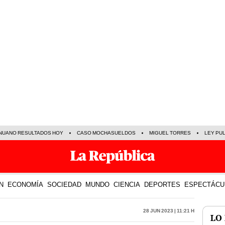
NUANO RESULTADOS HOY
CASO MOCHASUELDOS
MIGUEL TORRES
LEY PU
N
ECONOMÍA
SOCIEDAD
MUNDO
CIENCIA
DEPORTES
ESPECTÁCU
28 Jun 2023 | 11:21 h
LO