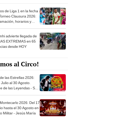
os de Liga 1 en la fecha
 Torneo Clausura 2026:
amación, horarios y
 ver
hi advierte llegada de
IAS EXTREMAS en 65
ncias desde HOY
mos al Circo!
de las Estrellas 2026:
 Julio al 30 Agosto.
e de las Leyendas - San
l
 Montecarlo 2026: Del 17
io hasta el 30 Agosto en
o Militar - Jesús María