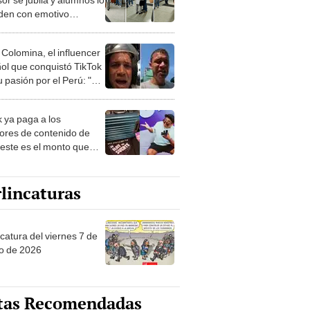
den con emotivo
naje
 Colomina, el influencer
ol que conquistó TikTok
 pasión por el Perú: "Mi
nació por la
onomía"
k ya paga a los
ores de contenido de
 este es el monto que
s llegar a cobrar por
 vistas
lincaturas
catura del viernes 7 de
o de 2026
tas Recomendadas