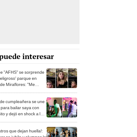
puede interesar
de "AFHS" se sorprende
peligroso' parque en
 de Miraflores: "Me
e superheavy"
de cumpleañera se une
 para bailar saya con
to y dejó en shock a los
ados
tros que dejan huella!:
or se jubila y alumnos lo