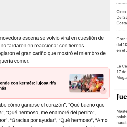
Circo
Del 2
Costa
ovedora escena se volvió viral en cuestión de
Gran 
del 10
no tardaron en reaccionar con tiernos
en el
giaron el gran cariño que mostró el miembro de
 quería comer.
La Ca
17 de 
Mega 
ende con kermés: lujosa rifa
 más
Ju
 sabe cómo ganarse el corazón”, “Qué bueno que
Maste
ra”, “Qué hermoso, me enamoré del perrito”,
palab
or”, “Gracias por ayudar”, “Qué hermoso”, “Amo
nuest