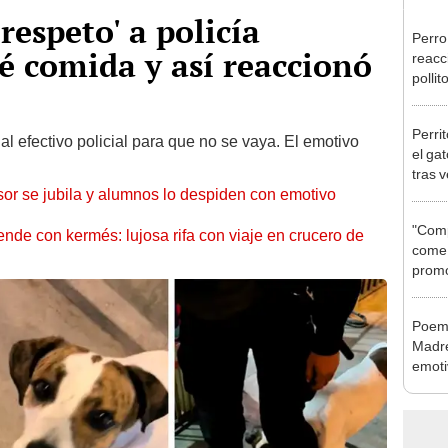
respeto' a policía
Perro
é comida y así reaccionó
reacc
polli
Perrit
l efectivo policial para que no se vaya. El emotivo
el ga
tras 
sor se jubila y alumnos lo despiden con emotivo
"Compr
nde con kermés: lujosa rifa con viaje en crucero de
come 
promo
San V
Poema
Madre
emoti