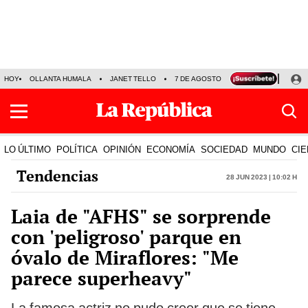
HOY
OLLANTA HUMALA
JANET TELLO
7 DE AGOSTO
TINKA RESULTADOS
LO ÚLTIMO
POLÍTICA
OPINIÓN
ECONOMÍA
SOCIEDAD
MUNDO
CIE
Tendencias
28 Jun 2023 | 10:02 h
Laia de "AFHS" se sorprende
con 'peligroso' parque en
óvalo de Miraflores: "Me
parece superheavy"