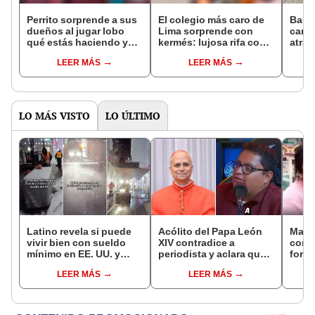
Perrito sorprende a sus
El colegio más caro de
Barbe
dueños al jugar lobo
Lima sorprende con
carte
qué estás haciendo y
kermés: lujosa rifa con
atrae
escena se hace viral en
viaje en crucero de
"Perú
LEER MÁS
LEER MÁS
TikTok
premio y más
LO MÁS VISTO
LO ÚLTIMO
Latino revela si puede
Acólito del Papa León
Madr
vivir bien con sueldo
XIV contradice a
cons
mínimo en EE. UU. y
periodista y aclara que
forma
usuarios responden:
no es de Alianza Lima:
difun
LEER MÁS
LEER MÁS
“En mi país gano más”
"Siempre regalaba
con s
camisetas del Aurich"
mayo
culmi