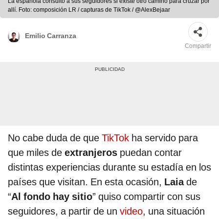
La española consultó a sus seguidores si existe otro camino para cruzar por
allí. Foto: composición LR / capturas de TikTok / @AlexBejaar
Emilio Carranza
Compartir
No cabe duda de que
TikTok
ha servido para
que miles de
extranjeros
puedan contar
distintas experiencias durante su estadía en los
países que visitan. En esta ocasión,
Laia
de
“
Al fondo hay sitio
” quiso compartir con sus
seguidores, a partir de un
video
, una situación