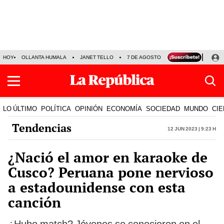
HOY
OLLANTA HUMALA
JANET TELLO
7 DE AGOSTO
TINKA RESULTADOS
LO ÚLTIMO
POLÍTICA
OPINIÓN
ECONOMÍA
SOCIEDAD
MUNDO
CIE
Tendencias
12 Jun 2023 | 9:23 h
¿Nació el amor en karaoke de
Cusco? Peruana pone nervioso
a estadounidense con esta
canción