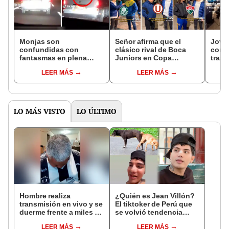
Monjas son
Señor afirma que el
Jove
confundidas con
clásico rival de Boca
con s
fantasmas en plena
Juniors en Copa
tras 
carretera central y dejan
Libertadores es
“Eleg
LEER MÁS
LEER MÁS
a todos impactados
Universitario de
guer
Deportes
LO MÁS VISTO
LO ÚLTIMO
Hombre realiza
¿Quién es Jean Villón?
transmisión en vivo y se
El tiktoker de Perú que
duerme frente a miles de
se volvió tendencia
usuarios [VIDEO]
contando historias de la
LEER MÁS
LEER MÁS
vida real de sus