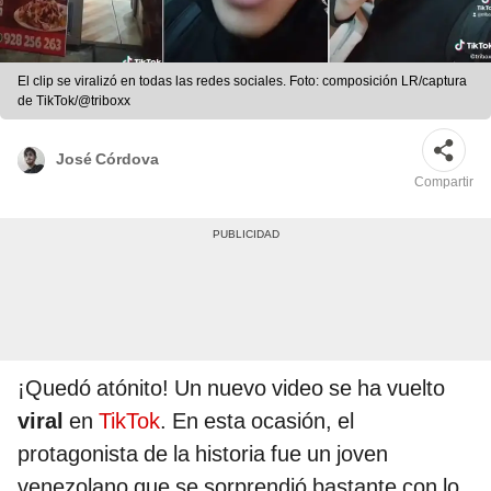
El clip se viralizó en todas las redes sociales. Foto: composición LR/captura
de TikTok/@triboxx
José Córdova
Compartir
¡Quedó atónito! Un nuevo video se ha vuelto
viral
en
TikTok
. En esta ocasión, el
protagonista de la historia fue un joven
venezolano que se sorprendió bastante con lo