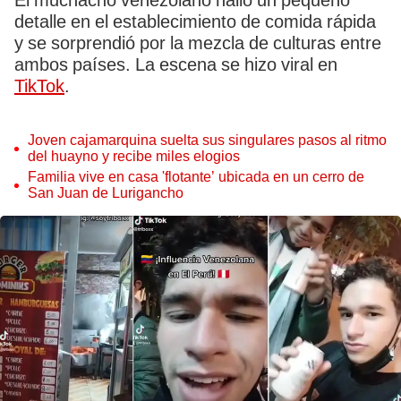
El muchacho venezolano halló un pequeño
detalle en el establecimiento de comida rápida
y se sorprendió por la mezcla de culturas entre
ambos países. La escena se hizo viral en
TikTok
.
Joven cajamarquina suelta sus singulares pasos al ritmo
del huayno y recibe miles elogios
Familia vive en casa 'flotante’ ubicada en un cerro de
San Juan de Lurigancho