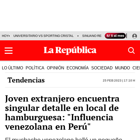
HOY
UNIVERSITARIO VS SPORTING CRISTAL
SINUANO RESULTADOS HOY
CA
LO ÚLTIMO
POLÍTICA
OPINIÓN
ECONOMÍA
SOCIEDAD
MUNDO
CIE
Tendencias
25 Feb 2023 | 17:10 h
Joven extranjero encuentra
singular detalle en local de
hamburguesa: "Influencia
venezolana en Perú"