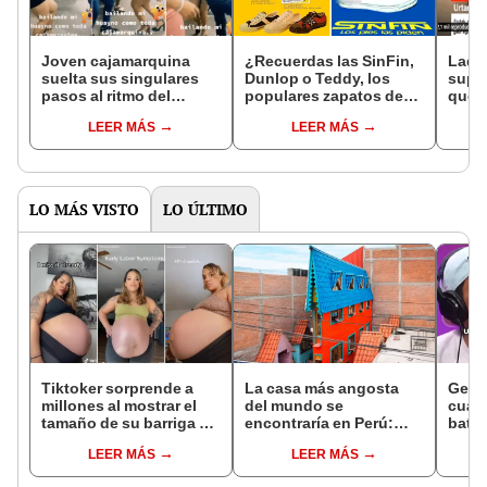
Joven cajamarquina
¿Recuerdas las SinFin,
Ladr
suelta sus singulares
Dunlop o Teddy, los
supe
pasos al ritmo del
populares zapatos de
que p
huayno y recibe miles
los 80 y 90?: "Eran todo
atrac
LEER MÁS
LEER MÁS
elogios
terreno"
en vi
LO MÁS VISTO
LO ÚLTIMO
Tiktoker sorprende a
La casa más angosta
Gerar
millones al mostrar el
del mundo se
cuán
tamaño de su barriga de
encontraría en Perú:
batal
embarazada
mide solo 63 cm de
"Lleg
LEER MÁS
LEER MÁS
ancho y busca ingresar
en u
al Récord Guinness