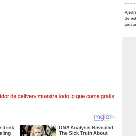
demue
Ajedre
de es
piezas
consi
idor de delivery muestra todo lo que come gratis
s