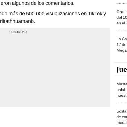
ueron algunos de los comentarios.
Gran 
rado más de 500.000 visualizaciones en TikTok y
del 10
ariitathhuamanb.
en el
La Ca
17 de 
Mega 
Ju
Maste
palab
nuest
Solita
de ca
moda.