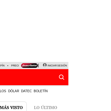
LPÍN
PRECIO DEL DÓLAR
CORTE DE LUZ
INICIAR SESIÓN
VIERNES 7 DE AGOSTO
ALBER
LOS
DÓLAR
DATEC
BOLETÍN
 MÁS VISTO
LO ÚLTIMO