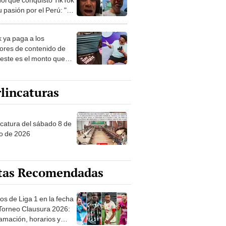
 pasión por el Perú: "Mi
nació por la
onomía"
k ya paga a los
ores de contenido de
 este es el monto que
s llegar a cobrar por
 vistas
lincaturas
ncatura del sábado 8 de
o de 2026
tas Recomendadas
os de Liga 1 en la fecha
 Torneo Clausura 2026:
amación, horarios y