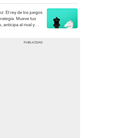
stra tu habilidad.
z: El rey de los juegos
trategia. Mueve tus
, anticipa al rival y
gue el jaque mate.