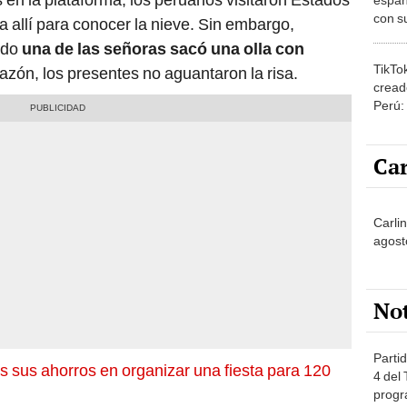
con su
 allí para conocer la nieve. Sin embargo,
amor 
ndo
una de las señoras sacó una olla con
gastr
TikTo
razón, los presentes no aguantaron la risa.
cread
Perú:
puede
1.000
Car
Carli
agost
No
Partid
s sus ahorros en organizar una fiesta para 120
4 del
progr