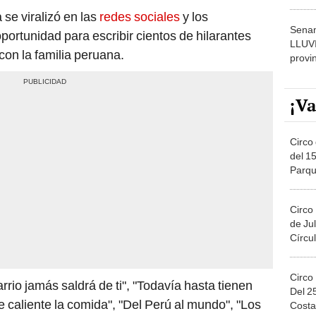
dónde
se viralizó en las
redes sociales
y los
Senam
portunidad para escribir cientos de hilarantes
LLUV
con la familia peruana.
provi
¡Va
Circo 
del 15
Parqu
Migue
Circo
de Jul
Círcul
Circo
barrio jamás saldrá de ti", "Todavía hasta tienen
Del 2
 caliente la comida", "Del Perú al mundo", "Los
Costa