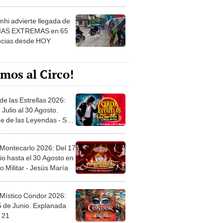
 ver
hi advierte llegada de
IAS EXTREMAS en 65
ncias desde HOY
mos al Circo!
de las Estrellas 2026:
 Julio al 30 Agosto.
e de las Leyendas - San
l
 Montecarlo 2026: Del 17
io hasta el 30 Agosto en
o Militar - Jesús María
 Místico Condor 2026:
5 de Junio. Explanada
 21