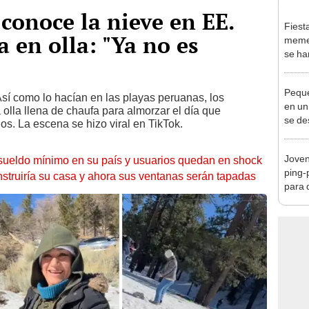
conoce la nieve en EE.
Fiest
a en olla: "Ya no es
memes
se han
28 de 
Peque
sí como lo hacían en las playas peruanas, los
en un
a olla llena de chaufa para almorzar el día que
se de
s. La escena se hizo viral en TikTok.
conm
Joven
l sueldo mínimo en su país y usuarios quedan en shock
ping-
truiría su casa y ahora sus ventanas serán tapadas
para 