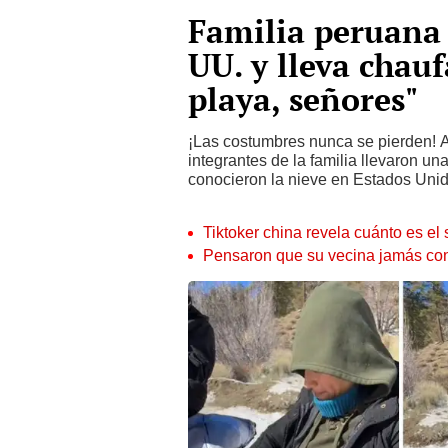
Familia peruana 
UU. y lleva chauf
playa, señores"
¡Las costumbres nunca se pierden! A
integrantes de la familia llevaron un
conocieron la nieve en Estados Unido
Tiktoker china revela cuánto es e
Pensaron que su vecina jamás cons