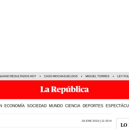
NUANO RESULTADOS HOY
CASO MOCHASUELDOS
MIGUEL TORRES
LEY PU
N
ECONOMÍA
SOCIEDAD
MUNDO
CIENCIA
DEPORTES
ESPECTÁCU
26 Ene 2023 | 11:35 h
LO