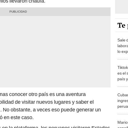
llos llevaron chaufa.
Te 
Sale 
labora
lo ex
2023”
Tikto
es el
país 
shock
as conocer otro país es una aventura
Cuban
ingre
bilidad de visitar nuevos lugares y saber el
perua
l. No obstante, a veces eso puede generar un
otra 
ó en este caso.
Mario
en la plataforma, los peruanos visitaron Estados
españ