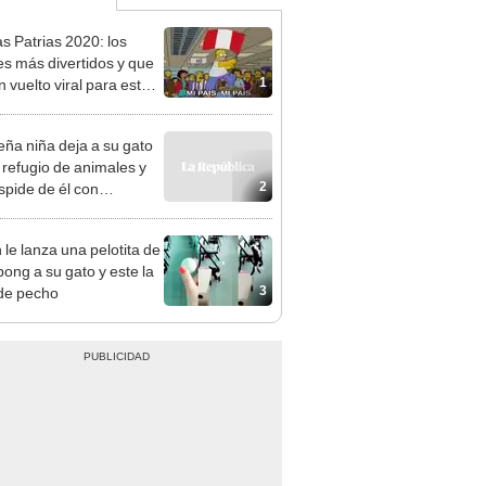
as Patrias 2020: los
 más divertidos y que
1
 vuelto viral para este
julio
ña niña deja a su gato
 refugio de animales y
2
spide de él con
ovedora carta [FOTOS]
 le lanza una pelotita de
pong a su gato y este la
3
de pecho