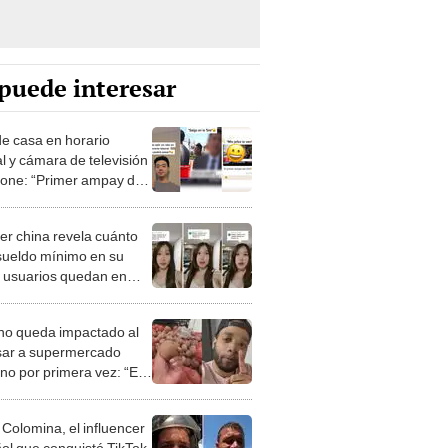
puede interesar
de casa en horario
l y cámara de televisión
pone: “Primer ampay del
ker china revela cuánto
 sueldo mínimo en su
y usuarios quedan en
o queda impactado al
sar a supermercado
no por primera vez: “Es
dimensión”
 Colomina, el influencer
ol que conquistó TikTok