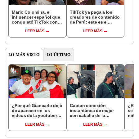
Mario Colomina, el
TikTok ya paga a los
influencer español que
creadores de contenido
conquistó TikTok con
de Perú: este es el
su pasión por el Perú:
monto que puedes
LEER MÁS
LEER MÁS
"Mi amor nació por la
llegar a cobrar por 1.000
gastronomía"
vistas
LO MÁS VISTO
LO ÚLTIMO
¿Por qué Giancarlo dejó
Captan conexión
¿Rec
de aparecer en los
instantánea de mujer
se fo
videos de la youtuber
con caballo de la
niños
peruana Ariana Bolo?
Guardia Real y dicen:
la ca
LEER MÁS
LEER MÁS
“Se parece a
los a
Pocahontas”