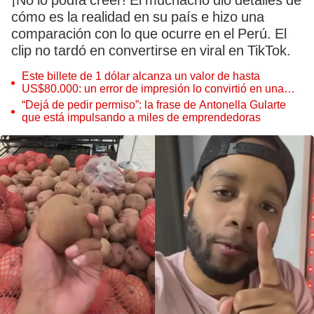
¡No lo podía creer! El muchacho dio detalles de
cómo es la realidad en su país e hizo una
comparación con lo que ocurre en el Perú. El
clip no tardó en convertirse en viral en TikTok.
Este billete de 1 dólar alcanza un valor de hasta
US$80.000: un error de impresión lo convirtió en una
pieza única que hoy buscan coleccionistas de todo el
“Dejá de pedir permiso”: la frase de Antonella Gularte
mundo
que está impulsando a miles de emprendedoras