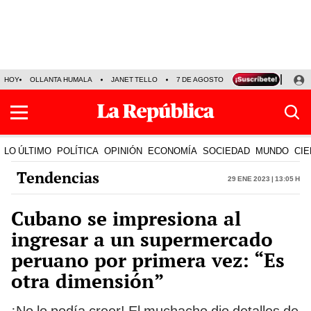
HOY
OLLANTA HUMALA
JANET TELLO
7 DE AGOSTO
TINKA RESULTADOS
LO ÚLTIMO
POLÍTICA
OPINIÓN
ECONOMÍA
SOCIEDAD
MUNDO
CIE
Tendencias
29 Ene 2023 | 13:05 h
Cubano se impresiona al
ingresar a un supermercado
peruano por primera vez: “Es
otra dimensión”