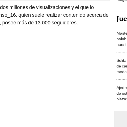
 dos millones de visualizaciones y el que lo
nso_16, quien suele realizar contenido acerca de
Ju
, posee más de 13.000 seguidores.
Maste
palab
nuest
Solita
de ca
moda.
demue
Ajedre
de es
piezas
consi