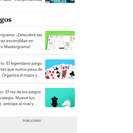
egos
rgrama: ¡Descubre las
ras escondidas en
ro Mastergrama!
rio: El legendario juego
rtas que nunca pasa de
 Organiza el mazo y
stra tu habilidad.
z: El rey de los juegos
trategia. Mueve tus
, anticipa al rival y
gue el jaque mate.