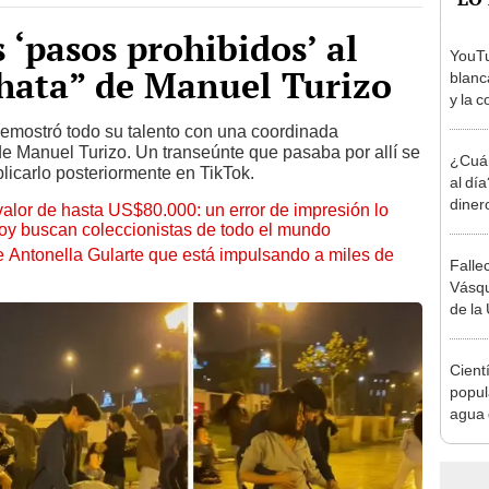
 ‘pasos prohibidos’ al
YouTub
chata” de Manuel Turizo
blanc
y la 
Migue
demostró todo su talento con una coordinada
de Manuel Turizo. Un transeúnte que pasaba por allí se
¿Cuán
licarlo posteriormente en TikTok.
al dí
diner
 valor de hasta US$80.000: un error de impresión lo
jorna
hoy buscan coleccionistas de todo el mundo
puro"
de Antonella Gularte que está impulsando a miles de
Falle
Vásqu
de la 
su ic
Cient
popul
agua 
ayuda
solo u