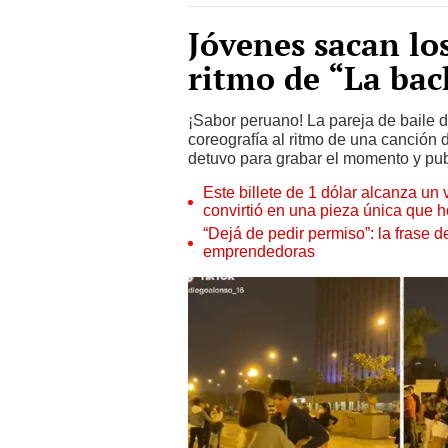
Jóvenes sacan los
ritmo de “La ba
¡Sabor peruano! La pareja de baile 
coreografía al ritmo de una canción 
detuvo para grabar el momento y pub
Este billete de 1 dólar alcanza un
convirtió en una pieza única que 
“Dejá de pedir permiso”: la frase 
emprendedoras