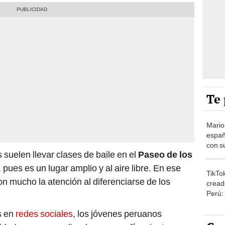
Te 
Mario
españ
con su
uelen llevar clases de baile en el
Paseo de los
amor 
gastr
, pues es un lugar amplio y al aire libre. En ese
TikTo
 mucho la atención al diferenciarse de los
cread
Perú:
puede
s en
redes sociales
, los jóvenes peruanos
1.000
Car
lidad en una coordinada coreografía mientras se