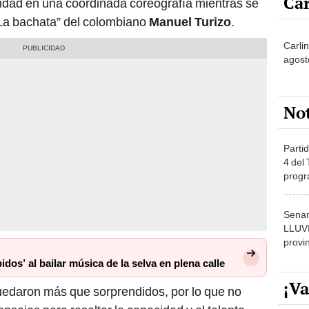
La bachata” del colombiano
Manuel Turizo
.
Carli
agost
No
Partid
4 del
progr
dónde
Senam
LLUV
provi
dos’ al bailar música de la selva en plena calle
¡Va
edaron más que sorprendidos, por lo que no
nsajes para resaltar la capacidad y el talento