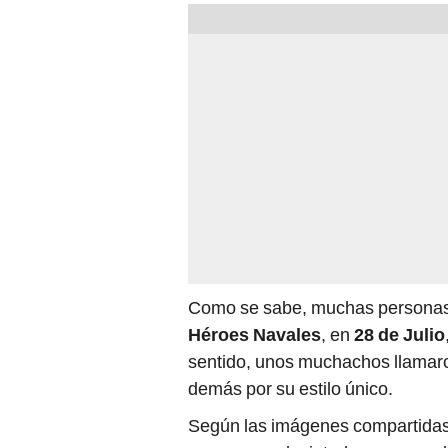
Como se sabe, muchas personas s
Héroes Navales
, en
28 de Julio
sentido, unos muchachos llamaron
demás por su estilo único.
Según las imágenes compartida
sacaron a relucir toda su sensua