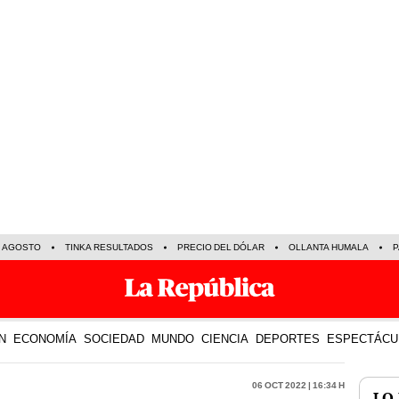
E AGOSTO
TINKA RESULTADOS
PRECIO DEL DÓLAR
OLLANTA HUMALA
P
N
ECONOMÍA
SOCIEDAD
MUNDO
CIENCIA
DEPORTES
ESPECTÁCU
06 Oct 2022 | 16:34 h
LO