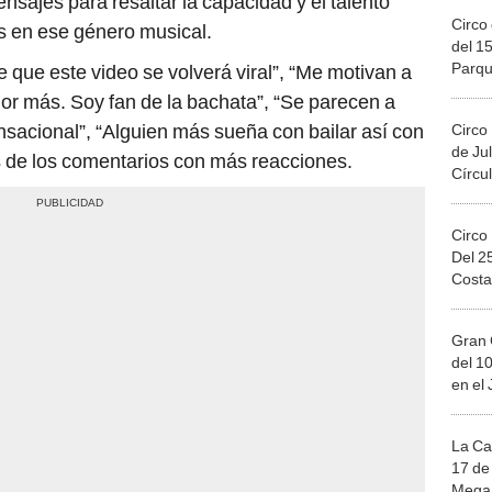
Circo 
es en ese género musical.
del 15
Parqu
 que este video se volverá viral”, “Me motivan a
Migue
or más. Soy fan de la bachata”, “Se parecen a
sacional”, “Alguien más sueña con bailar así con
Circo
de Jul
s de los comentarios con más reacciones.
Círcul
Circo
Del 2
Costa
Gran 
del 10
en el
La Ca
17 de 
Mega 