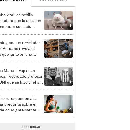
e viral: chinchilla
a adora que la acicalen
1
comparan con Luis
l de JB [VIDEO]
to gana un reciclador
a? Peruano revela el
2
o que juntó en una
da de trabajo: "Es oro
ce Manuel Espinoza
ez, recordado profesor
3
UNI que se hizo viral por
ónica forma de enseñar
íficos responden a la
ar pregunta sobre el
4
de chía: ¿realmente
 a bajar de peso o es
n mito viral?