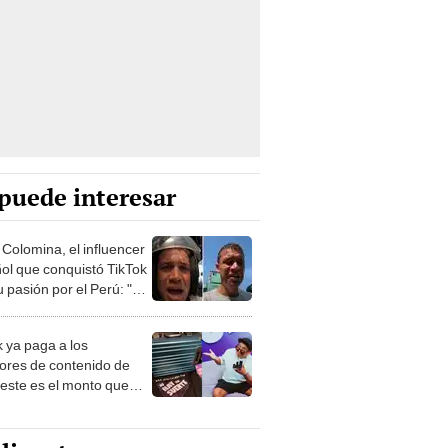
puede interesar
 Colomina, el influencer
ol que conquistó TikTok
 pasión por el Perú: "Mi
nació por la
onomía"
k ya paga a los
ores de contenido de
 este es el monto que
s llegar a cobrar por
 vistas
lincaturas