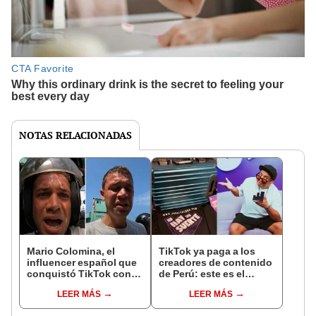
NOTAS RELACIONADAS
Mario Colomina, el
TikTok ya paga a los
influencer español que
creadores de contenido
conquistó TikTok con
de Perú: este es el
su pasión por el Perú:
monto que puedes
LEER MÁS
LEER MÁS
"Mi amor nació por la
llegar a cobrar por 1.000
gastronomía"
vistas