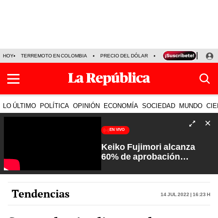
HOY
TERREMOTO EN COLOMBIA
PRECIO DEL DÓLAR
KEIKO FUJIMORI
P
LO ÚLTIMO
POLÍTICA
OPINIÓN
ECONOMÍA
SOCIEDAD
MUNDO
CIE
EN VIVO
Keiko Fujimori alcanza
60% de aprobación
ciudadana | Sin Guion con
Rosa María Palacios
Tendencias
14 Jul 2022 | 16:23 h