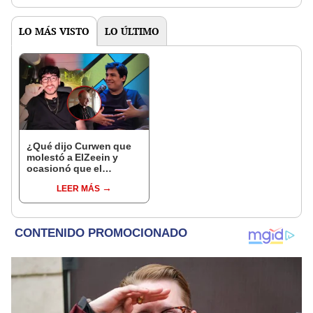
LO MÁS VISTO
LO ÚLTIMO
¿Qué dijo Curwen que
molestó a ElZeein y
ocasionó que el
streamer evalúe iniciar
LEER MÁS
un proceso penal?: "Lo
de difamación se lo está
ganando"