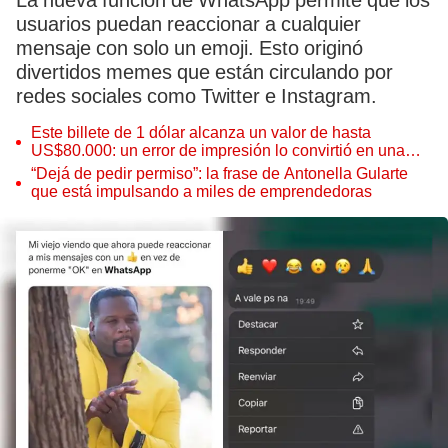
La nueva función de WhatsApp permite que los
usuarios puedan reaccionar a cualquier
mensaje con solo un emoji. Esto originó
divertidos memes que están circulando por
redes sociales como Twitter e Instagram.
Este billete de 1 dólar alcanza un valor de hasta
US$80.000: un error de impresión lo convirtió en una
pieza única que hoy buscan coleccionistas de todo el
“Dejá de pedir permiso”: la frase de Antonella Gularte
mundo
que está impulsando a miles de emprendedoras