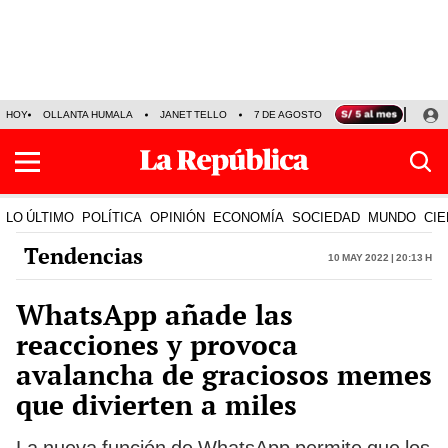
HOY
OLLANTA HUMALA
JANET TELLO
7 DE AGOSTO
TINKA RESULTADOS
LO ÚLTIMO
POLÍTICA
OPINIÓN
ECONOMÍA
SOCIEDAD
MUNDO
CIE
Tendencias
10 May 2022 | 20:13 h
WhatsApp añade las
reacciones y provoca
avalancha de graciosos memes
que divierten a miles