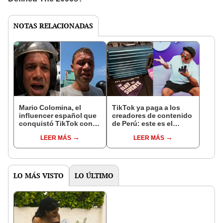
NOTAS RELACIONADAS
Mario Colomina, el
TikTok ya paga a los
influencer español que
creadores de contenido
conquistó TikTok con
de Perú: este es el
su pasión por el Perú:
monto que puedes
LEER MÁS
LEER MÁS
"Mi amor nació por la
llegar a cobrar por 1.000
gastronomía"
vistas
LO MÁS VISTO
LO ÚLTIMO