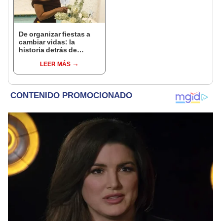
De organizar fiestas a
cambiar vidas: la
historia detrás de
Adriana Polanco y "Day
LEER MÁS
Dreams & Wishes"