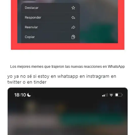
Los mejores memes que trajeron las nuevas reacciones en WhatsApp