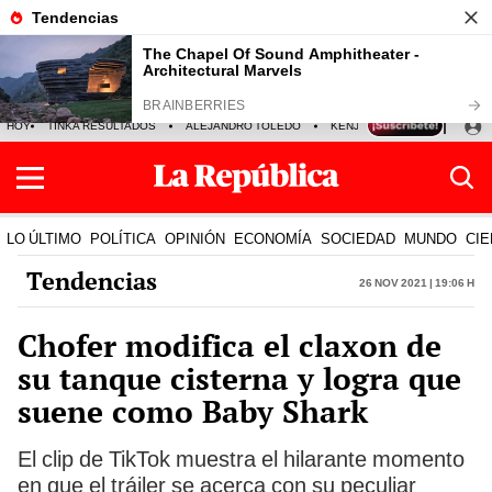
HOY
TINKA RESULTADOS
ALEJANDRO TOLEDO
KENJI FUJIMORI
PRECIO
LO ÚLTIMO
POLÍTICA
OPINIÓN
ECONOMÍA
SOCIEDAD
MUNDO
CIE
Tendencias
26 Nov 2021 | 19:06 h
Chofer modifica el claxon de
su tanque cisterna y logra que
suene como Baby Shark
El clip de TikTok muestra el hilarante momento
en que el tráiler se acerca con su peculiar