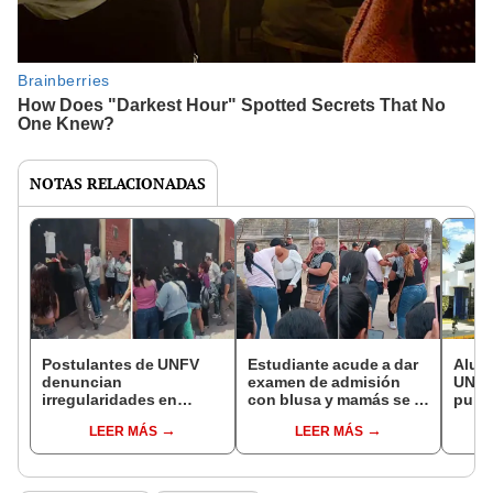
NOTAS RELACIONADAS
Postulantes de UNFV
Estudiante acude a dar
Alumn
denuncian
examen de admisión
UNP 
irregularidades en
con blusa y mamás se la
punt
admisión: pagaron
cortaron: “Resolvieron”
ocup
LEER MÁS
LEER MÁS
examen, pero no fueron
carre
inscritos