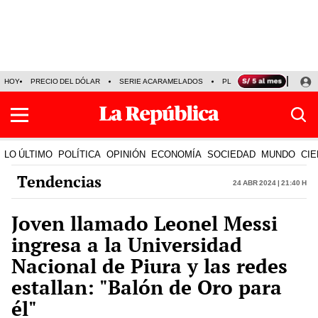
HOY
PRECIO DEL DÓLAR
SERIE ACARAMELADOS
PLAZA VEA
ALEJAND
LO ÚLTIMO
POLÍTICA
OPINIÓN
ECONOMÍA
SOCIEDAD
MUNDO
CIE
Tendencias
24 Abr 2024 | 21:40 h
Joven llamado Leonel Messi
ingresa a la Universidad
Nacional de Piura y las redes
estallan: "Balón de Oro para
él"