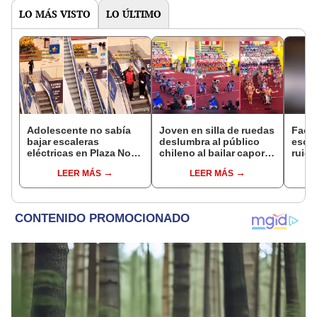
LO MÁS VISTO
LO ÚLTIMO
Adolescente no sabía
Joven en silla de ruedas
Faceb
bajar escaleras
deslumbra al público
escu
eléctricas en Plaza Norte
chileno al bailar caporal
ruido
y joven lo ayuda: “Vale
en festival escolar
revis
LEER MÁS
LEER MÁS
un Perú”
al de
culp