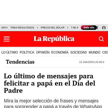
HOY
TINKA RESULTADOS
PRECIO DEL DÓLAR
7 DE AGOSTO
OLLANTA H
LO ÚLTIMO
POLÍTICA
OPINIÓN
ECONOMÍA
SOCIEDAD
MUNDO
CIE
Tendencias
21 Jun 2020 | 22:36 h
Lo último de mensajes para
felicitar a papá en el Día del
Padre
Mira la mejor selección de frases y mensajes
para sorprender a papá a través de WhatsApp