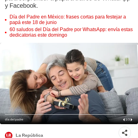
y Facebook.
Día del Padre en México: frases cortas para festejar a
papá este 18 de junio
60 saludos del Día del Padre por WhatsApp: envía estas
dedicatorias este domingo
día del padre
1
/
3
La República