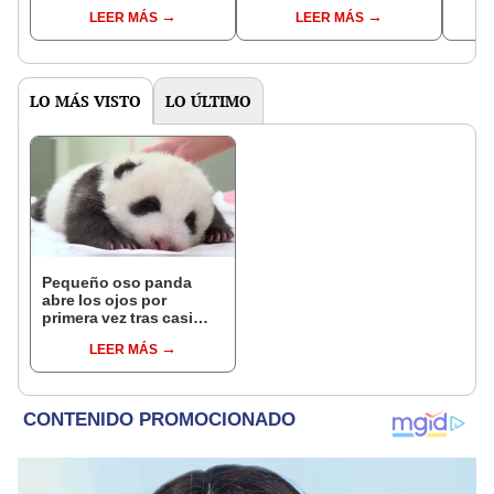
de junio
Frases e imágenes para
por m
LEER MÁS
LEER MÁS
compartir por
por e
Messenger
LO MÁS VISTO
LO ÚLTIMO
Pequeño oso panda
abre los ojos por
primera vez tras casi
dos meses de haber
LEER MÁS
nacido [VIDEO]