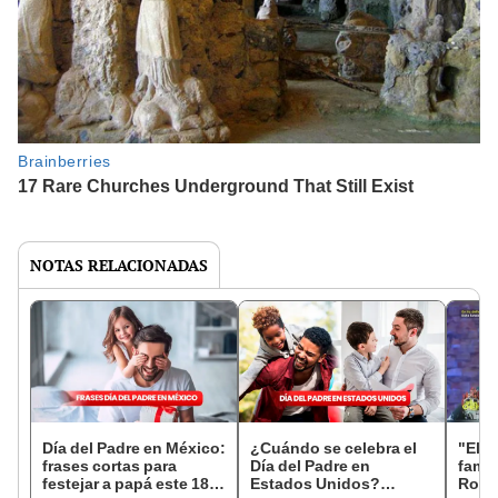
NOTAS RELACIONADAS
Día del Padre en México:
¿Cuándo se celebra el
"El g
frases cortas para
Día del Padre en
famo
festejar a papá este 18
Estados Unidos?
Rond