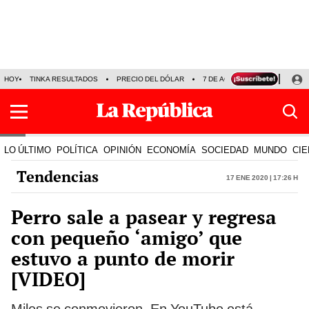
HOY
TINKA RESULTADOS
PRECIO DEL DÓLAR
7 DE AGOSTO
OLLANTA H
LO ÚLTIMO
POLÍTICA
OPINIÓN
ECONOMÍA
SOCIEDAD
MUNDO
CIE
Tendencias
17 Ene 2020 | 17:26 h
Perro sale a pasear y regresa
con pequeño ‘amigo’ que
estuvo a punto de morir
[VIDEO]