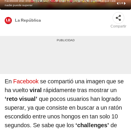
Facebook viral: encuentra al ratón oculto entre hongos, el nuevo reto visual que casi
1
/
4
nadie puede superar
La República
Compartir
En
Facebook
se compartió una imagen que se
ha vuelto
viral
rápidamente tras mostrar un
‘reto visual’
que pocos usuarios han logrado
superar, ya que consiste en buscar a un ratón
escondido entre unos hongos en tan solo 10
segundos. Se sabe que los
‘challenges’
de