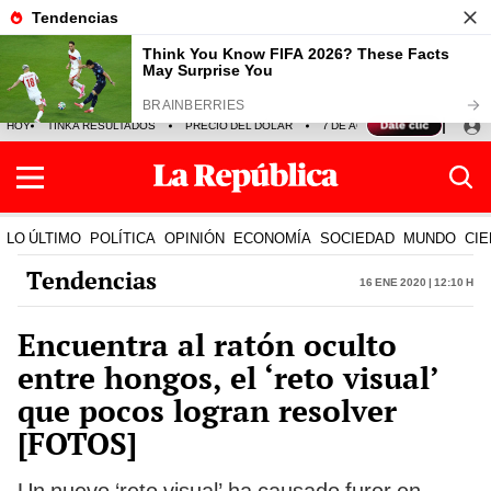
HOY
TINKA RESULTADOS
PRECIO DEL DÓLAR
7 DE AGOSTO
OLLANTA H
LO ÚLTIMO
POLÍTICA
OPINIÓN
ECONOMÍA
SOCIEDAD
MUNDO
CIE
Tendencias
16 Ene 2020 | 12:10 h
Encuentra al ratón oculto
entre hongos, el ‘reto visual’
que pocos logran resolver
[FOTOS]