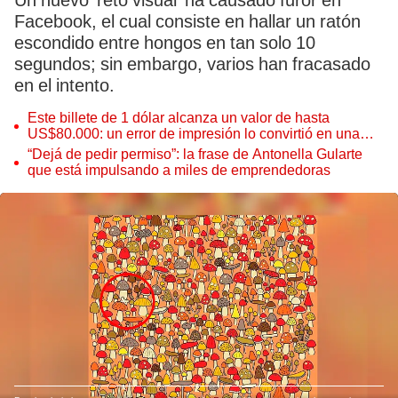
Un nuevo ‘reto visual’ ha causado furor en
Facebook, el cual consiste en hallar un ratón
escondido entre hongos en tan solo 10
segundos; sin embargo, varios han fracasado
en el intento.
Este billete de 1 dólar alcanza un valor de hasta
US$80.000: un error de impresión lo convirtió en una
pieza única que hoy buscan coleccionistas de todo el
“Dejá de pedir permiso”: la frase de Antonella Gularte
mundo
que está impulsando a miles de emprendedoras