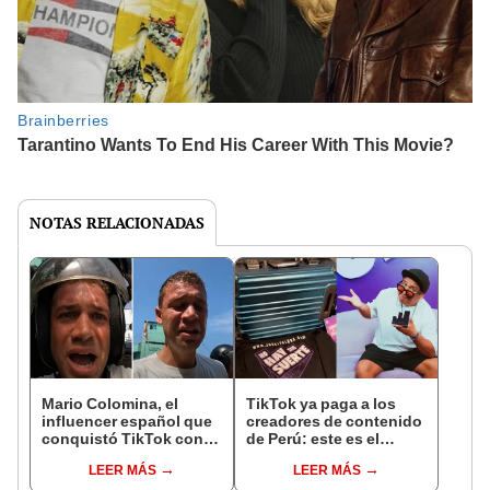
NOTAS RELACIONADAS
Mario Colomina, el
TikTok ya paga a los
influencer español que
creadores de contenido
conquistó TikTok con
de Perú: este es el
su pasión por el Perú:
monto que puedes
LEER MÁS
LEER MÁS
"Mi amor nació por la
llegar a cobrar por 1.000