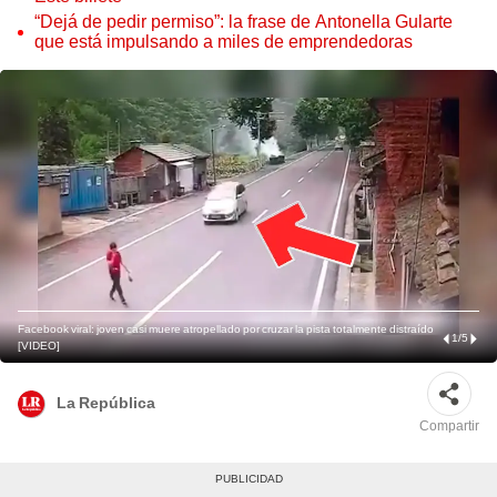
“Dejá de pedir permiso”: la frase de Antonella Gularte
que está impulsando a miles de emprendedoras
Facebook viral: joven casi muere atropellado por cruzar la pista totalmente distraído
1
/
5
[VIDEO]
La República
Compartir