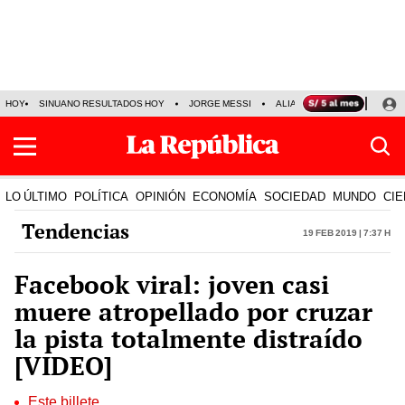
HOY
SINUANO RESULTADOS HOY
JORGE MESSI
ALIANZA LIMA VS SPORT BO
LO ÚLTIMO
POLÍTICA
OPINIÓN
ECONOMÍA
SOCIEDAD
MUNDO
CIE
Tendencias
19 Feb 2019 | 7:37 h
Facebook viral: joven casi
muere atropellado por cruzar
la pista totalmente distraído
[VIDEO]
Este billete