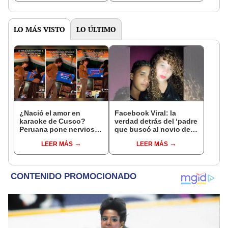
gastronomía"
vistas
LO MÁS VISTO
LO ÚLTIMO
¿Nació el amor en
Facebook Viral: la
karaoke de Cusco?
verdad detrás del ‘padre
Peruana pone nervioso
que buscó al novio de
a estadounidense con
su hija para asesinarlo'
LEER MÁS
LEER MÁS
esta canción