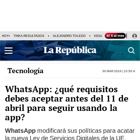
HOY
TINKA RESULTADOS
ALEJANDRO TOLEDO
KENJI FUJIMORI
PRECIO
Tecnología
30 Mar 2024 | 10:55 h
WhatsApp: ¿qué requisitos
debes aceptar antes del 11 de
abril para seguir usando la
app?
WhatsApp
modificará sus políticas para acatar
la nueva Ley de Servicios Digitales de la UE.