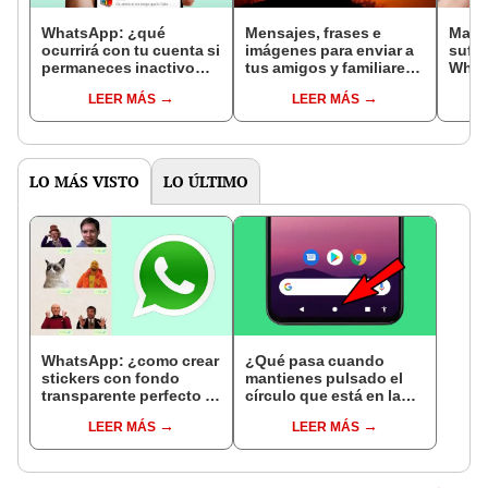
WhatsApp: ¿qué
Mensajes, frases e
Maest
ocurrirá con tu cuenta si
imágenes para enviar a
sufri
permaneces inactivo
tus amigos y familiares
What
durante más de 120
por Semana Santa
100.
LEER MÁS
LEER MÁS
días?
Méxi
LO MÁS VISTO
LO ÚLTIMO
WhatsApp: ¿como crear
¿Qué pasa cuando
stickers con fondo
mantienes pulsado el
transparente perfecto y
círculo que está en la
sin instalar apps
pantalla de tu teléfono?
LEER MÁS
LEER MÁS
extrañas?